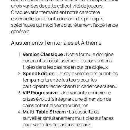
choix variées de cette collectivité de joueurs.
Chaque variante maintient notre caractère
essentielle tout en introduisant des principes
spécifiques qui modifient discrètement l’expérience
générale.
Ajustements Territoriales et À thème
Version Classique
: Notre formule d’origine
honorant scrupuleusement les conventions
fixées dans les casinos en dur prestigieux
Speed Edition
: Un style véloce diminuant les
temps morts entre les tours pour les
participants recherchant un cadence soutenu
VIP Progressive
: Une variante enrichie de
prizes évolutifs intégrant une dimension de
gains potentiels extraordinaires
Multi-Table Stream
: La capacité de
surveiller simultanément multiples surfaces
pour varier les occasions de paris