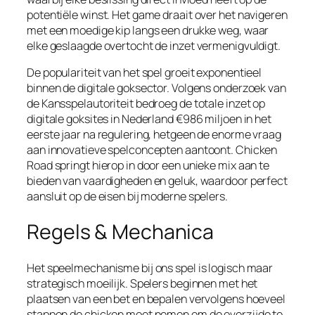
potentiële winst. Het game draait over het navigeren
met een moedige kip langs een drukke weg, waar
elke geslaagde overtocht de inzet vermenigvuldigt.
De populariteit van het spel groeit exponentieel
binnen de digitale goksector. Volgens onderzoek van
de Kansspelautoriteit bedroeg de totale inzet op
digitale goksites in Nederland €986 miljoen in het
eerste jaar na regulering, hetgeen de enorme vraag
aan innovatieve spelconcepten aantoont. Chicken
Road springt hierop in door een unieke mix aan te
bieden van vaardigheden en geluk, waardoor perfect
aansluit op de eisen bij moderne spelers.
Regels & Mechanica
Het speelmechanisme bij ons spel is logisch maar
strategisch moeilijk. Spelers beginnen met het
plaatsen van een bet en bepalen vervolgens hoeveel
stappen de chicken moet nemen om de overzijde te