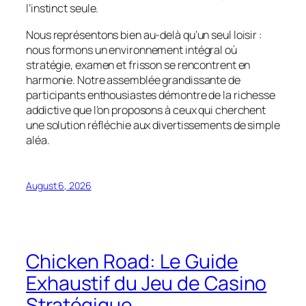
l’instinct seule.
Nous représentons bien au-delà qu’un seul loisir :
nous formons un environnement intégral où
stratégie, examen et frisson se rencontrent en
harmonie. Notre assemblée grandissante de
participants enthousiastes démontre de la richesse
addictive que l’on proposons à ceux qui cherchent
une solution réfléchie aux divertissements de simple
aléa.
August 6, 2026
Chicken Road: Le Guide
Exhaustif du Jeu de Casino
Stratégique