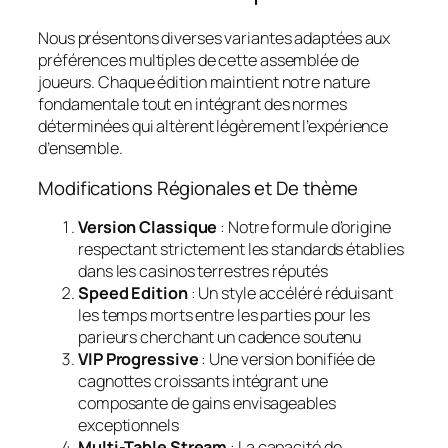
Nous présentons diverses variantes adaptées aux
préférences multiples de cette assemblée de
joueurs. Chaque édition maintient notre nature
fondamentale tout en intégrant des normes
déterminées qui altèrent légèrement l’expérience
d’ensemble.
Modifications Régionales et De thème
Version Classique
: Notre formule d’origine
respectant strictement les standards établies
dans les casinos terrestres réputés
Speed Edition
: Un style accéléré réduisant
les temps morts entre les parties pour les
parieurs cherchant un cadence soutenu
VIP Progressive
: Une version bonifiée de
cagnottes croissants intégrant une
composante de gains envisageables
exceptionnels
Multi-Table Stream
: La capacité de