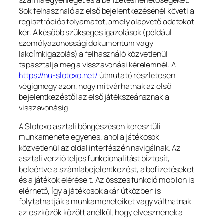
számla egyenlegét és a befizetési lehetőségeket.
Sok felhasználó az első bejelentkezésénél követi a
regisztrációs folyamatot, amely alapvető adatokat
kér. A később szükséges igazolások (például
személyazonossági dokumentum vagy
lakcímkigazolás) a felhasználó közvetlenül
tapasztalja meg a visszavonási kérelemnél. A
https://hu-slotexo.net/
útmutató részletesen
végigmegy azon, hogy mit várhatnak az első
bejelentkezéstől az első játékszeánsznak a
visszavonásig.
A Slotexo asztali böngészésen keresztüli
munkamenete egyenes, ahol a játékosok
közvetlenül az oldal interfészén navigálnak. Az
asztali verzió teljes funkcionalitást biztosít,
beleértve a számlabejelentkezést, a befizetéseket
és a játékok eléréseit. Az összes funkció mobilon is
elérhető, így a játékosok akár útközben is
folytathatják a munkameneteiket vagy válthatnak
az eszközök között anélkül, hogy elvesznének a