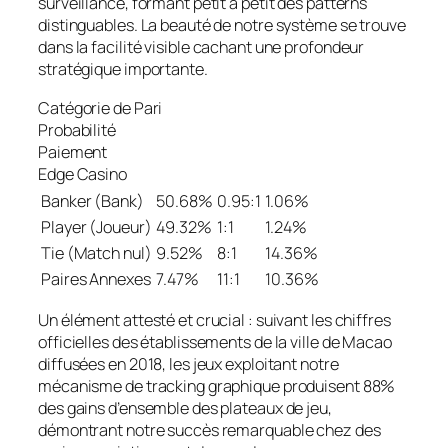
surveillance, formant petit à petit des patterns
distinguables. La beauté de notre système se trouve
dans la facilité visible cachant une profondeur
stratégique importante.
Catégorie de Pari
Probabilité
Paiement
Edge Casino
Banker (Bank)
50.68%
0.95:1
1.06%
Player (Joueur)
49.32%
1:1
1.24%
Tie (Match nul)
9.52%
8:1
14.36%
Paires Annexes
7.47%
11:1
10.36%
Un élément attesté et crucial : suivant les chiffres
officielles des établissements de la ville de Macao
diffusées en 2018, les jeux exploitant notre
mécanisme de tracking graphique produisent 88%
des gains d’ensemble des plateaux de jeu,
démontrant notre succès remarquable chez des