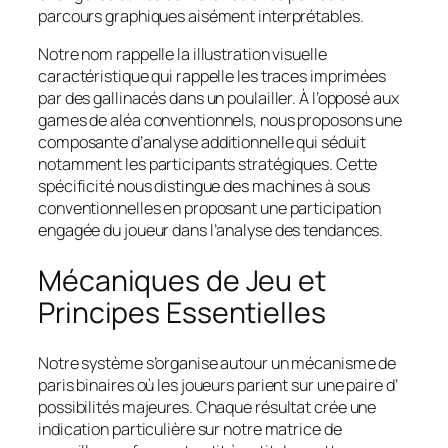
parcours graphiques aisément interprétables.
Notre nom rappelle la illustration visuelle
caractéristique qui rappelle les traces imprimées
par des gallinacés dans un poulailler. À l’opposé aux
games de aléa conventionnels, nous proposons une
composante d’analyse additionnelle qui séduit
notamment les participants stratégiques. Cette
spécificité nous distingue des machines à sous
conventionnelles en proposant une participation
engagée du joueur dans l’analyse des tendances.
Mécaniques de Jeu et
Principes Essentielles
Notre système s’organise autour un mécanisme de
paris binaires où les joueurs parient sur une paire d’
possibilités majeures. Chaque résultat crée une
indication particulière sur notre matrice de