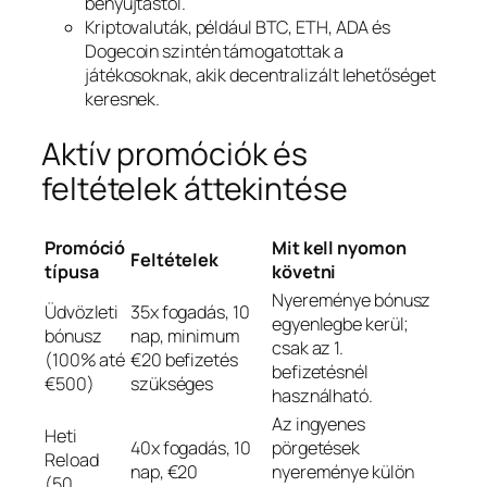
benyújtástól.
Kriptovaluták, például BTC, ETH, ADA és
Dogecoin szintén támogatottak a
játékosoknak, akik decentralizált lehetőséget
keresnek.
Aktív promóciók és
feltételek áttekintése
Promóció
Mit kell nyomon
Feltételek
típusa
követni
Nyereménye bónusz
Üdvözleti
35x fogadás, 10
egyenlegbe kerül;
bónusz
nap, minimum
csak az 1.
(100% até
€20 befizetés
befizetésnél
€500)
szükséges
használható.
Az ingyenes
Heti
40x fogadás, 10
pörgetések
Reload
nap, €20
nyereménye külön
(50