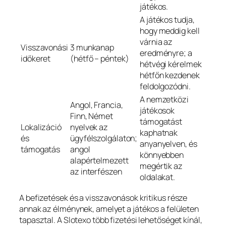
játékos.
A játékos tudja,
hogy meddig kell
várnia az
Visszavonási
3 munkanap
eredményre; a
időkeret
(hétfő – péntek)
hétvégi kérelmek
hétfőn kezdenek
feldolgozódni.
A nemzetközi
Angol, Francia,
játékosok
Finn, Német
támogatást
Lokalizáció
nyelvek az
kaphatnak
és
ügyfélszolgálaton;
anyanyelven, és
támogatás
angol
könnyebben
alapértelmezett
megértik az
az interfészen
oldalakat.
A befizetések és a visszavonások kritikus része
annak az élménynek, amelyet a játékos a felületen
tapasztal. A Slotexo több fizetési lehetőséget kínál,