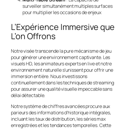
surveiller simultanément multiples surfaces
pour multiplier les occasions de enjeux
L’Expérience Immersive que
L’on Offrons
Notre visée transcende la pure mécanisme de jeu
pour générer une environnement captivante. Les
visuels HD, les animateurs experts en live et notre
environnement naturelle s’unissent pour offrir une
immersion entière. Nous investissons
continuellement dans les techniques de streaming
pour assurer une qualité visuelle impeccable sans
délai détectable.
Notre système de chiffres avancées procure aux
parieurs des informations d’historique intégrales,
incluant les taux de distribution, les séries max
enregistrées et les tendances temporelles. Cette