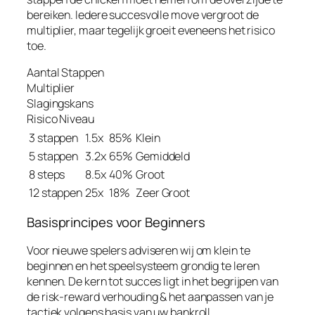
bereiken. Iedere succesvolle move vergroot de
multiplier, maar tegelijk groeit eveneens het risico
toe.
Aantal Stappen
Multiplier
Slagingskans
Risico Niveau
3 stappen
1.5x
85%
Klein
5 stappen
3.2x
65%
Gemiddeld
8 steps
8.5x
40%
Groot
12 stappen
25x
18%
Zeer Groot
Basisprincipes voor Beginners
Voor nieuwe spelers adviseren wij om klein te
beginnen en het speelsysteem grondig te leren
kennen. De kern tot succes ligt in het begrijpen van
de risk-reward verhouding & het aanpassen van je
tactiek volgens basis van uw bankroll.