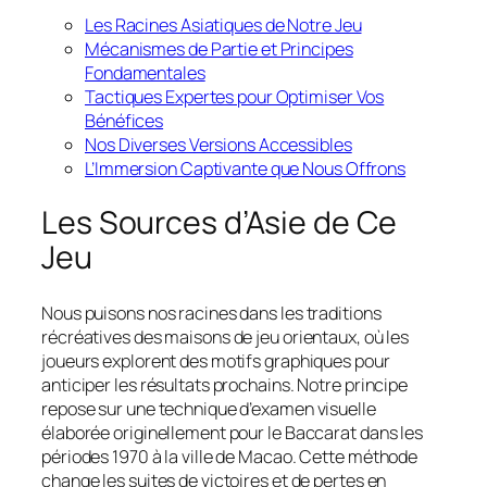
Les Racines Asiatiques de Notre Jeu
Mécanismes de Partie et Principes
Fondamentales
Tactiques Expertes pour Optimiser Vos
Bénéfices
Nos Diverses Versions Accessibles
L’Immersion Captivante que Nous Offrons
Les Sources d’Asie de Ce
Jeu
Nous puisons nos racines dans les traditions
récréatives des maisons de jeu orientaux, où les
joueurs explorent des motifs graphiques pour
anticiper les résultats prochains. Notre principe
repose sur une technique d’examen visuelle
élaborée originellement pour le Baccarat dans les
périodes 1970 à la ville de Macao. Cette méthode
change les suites de victoires et de pertes en