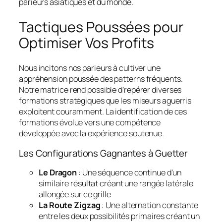
parieurs asiatiques et du monde.
Tactiques Poussées pour
Optimiser Vos Profits
Nous incitons nos parieurs à cultiver une
appréhension poussée des patterns fréquents.
Notre matrice rend possible d’repérer diverses
formations stratégiques que les miseurs aguerris
exploitent couramment. La identification de ces
formations évolue vers une compétence
développée avec la expérience soutenue.
Les Configurations Gagnantes à Guetter
Le Dragon
: Une séquence continue d’un
similaire résultat créant une rangée latérale
allongée sur ce grille
La Route Zigzag
: Une alternation constante
entre les deux possibilités primaires créant un