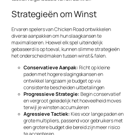
Strategieën om Winst
Ervaren spelers van Chicken Road ontwikkelen
diverse aanpakken om hun slaagkansen te
maximaliseren. Hoewel elk spel uiteindelijk
gebaseerd is op toeval, kunnen slimme strategieën
het onderscheid maken tussen winst & falen.
Conservatieve Aanpak:
Richt op kleine
paden met hogere slagingskansen en
ontwikkel langzaam je budget op via
consistente bescheiden uitbetalingen
Progressieve Strategie:
Begin conservatief
en vergroot geleidelijk het hoeveelheid moves
terwijl je winsten accumuleren
Agressieve Tactiek:
Kies voor lange paden en
grote multipliers, passend voor gebruikers met
een grotere budget die bereid zijn meer risico
te accepteren