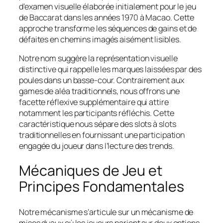
d’examen visuelle élaborée initialement pour le jeu
de Baccarat dans les années 1970 à Macao. Cette
approche transforme les séquences de gains et de
défaites en chemins imagés aisément lisibles.
Notre nom suggère la représentation visuelle
distinctive qui rappelle les marques laissées par des
poules dans un basse-cour. Contrairement aux
games de aléa traditionnels, nous offrons une
facette réflexive supplémentaire qui attire
notamment les participants réfléchis. Cette
caractéristique nous sépare des slots à slots
traditionnelles en fournissant une participation
engagée du joueur dans l’lecture des trends.
Mécaniques de Jeu et
Principes Fondamentales
Notre mécanisme s’articule sur un mécanisme de