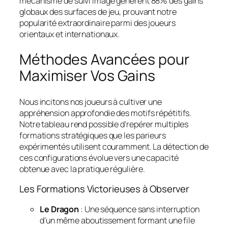
mécanisme de suivi imagé génèrent 88% des gains
globaux des surfaces de jeu, prouvant notre
popularité extraordinaire parmi des joueurs
orientaux et internationaux.
Méthodes Avancées pour
Maximiser Vos Gains
Nous incitons nos joueurs à cultiver une
appréhension approfondie des motifs répétitifs.
Notre tableau rend possible d’repérer multiples
formations stratégiques que les parieurs
expérimentés utilisent couramment. La détection de
ces configurations évolue vers une capacité
obtenue avec la pratique régulière.
Les Formations Victorieuses à Observer
Le Dragon
: Une séquence sans interruption
d’un même aboutissement formant une file