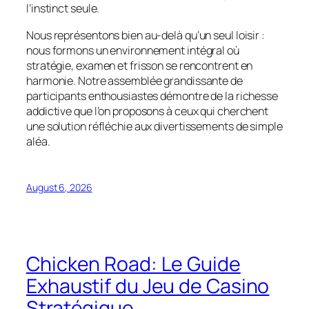
l’instinct seule.
Nous représentons bien au-delà qu’un seul loisir :
nous formons un environnement intégral où
stratégie, examen et frisson se rencontrent en
harmonie. Notre assemblée grandissante de
participants enthousiastes démontre de la richesse
addictive que l’on proposons à ceux qui cherchent
une solution réfléchie aux divertissements de simple
aléa.
August 6, 2026
Chicken Road: Le Guide
Exhaustif du Jeu de Casino
Stratégique