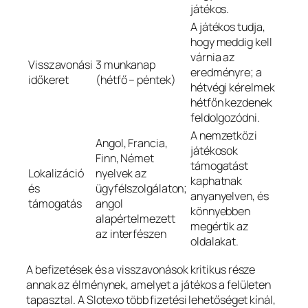
játékos.
A játékos tudja,
hogy meddig kell
várnia az
Visszavonási
3 munkanap
eredményre; a
időkeret
(hétfő – péntek)
hétvégi kérelmek
hétfőn kezdenek
feldolgozódni.
A nemzetközi
Angol, Francia,
játékosok
Finn, Német
támogatást
Lokalizáció
nyelvek az
kaphatnak
és
ügyfélszolgálaton;
anyanyelven, és
támogatás
angol
könnyebben
alapértelmezett
megértik az
az interfészen
oldalakat.
A befizetések és a visszavonások kritikus része
annak az élménynek, amelyet a játékos a felületen
tapasztal. A Slotexo több fizetési lehetőséget kínál,