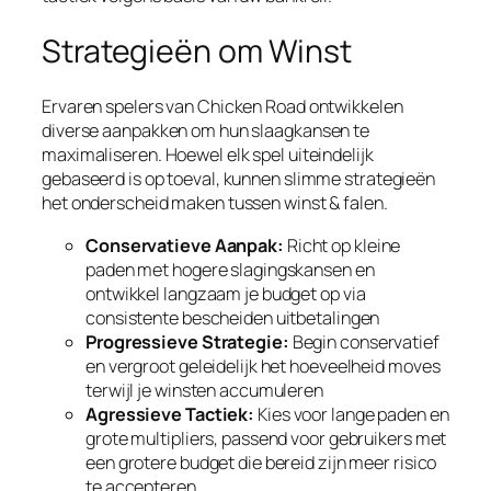
Strategieën om Winst
Ervaren spelers van Chicken Road ontwikkelen
diverse aanpakken om hun slaagkansen te
maximaliseren. Hoewel elk spel uiteindelijk
gebaseerd is op toeval, kunnen slimme strategieën
het onderscheid maken tussen winst & falen.
Conservatieve Aanpak:
Richt op kleine
paden met hogere slagingskansen en
ontwikkel langzaam je budget op via
consistente bescheiden uitbetalingen
Progressieve Strategie:
Begin conservatief
en vergroot geleidelijk het hoeveelheid moves
terwijl je winsten accumuleren
Agressieve Tactiek:
Kies voor lange paden en
grote multipliers, passend voor gebruikers met
een grotere budget die bereid zijn meer risico
te accepteren