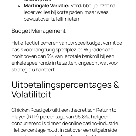
Martingale Variatie:
Verdubbel je inzet na
ieder verlies bij korte paden, maar wees
bewust over tafellimieten
Budget Management
Het effectief beheren van uw speelbudget vormt de
basis voor langdurig speelplezier. Wij raden aan
nooit boven dan 5% van je totale bankroll bij een
enkele speelronde in te zetten, ongeacht wat voor
strategie u hanteert.
Uitbetalingspercentages &
Volatiliteit
Chicken Road gebruikt een theoretisch Return to
Player (RTP) percentage van 96.8%, hetgeen
concurrerend is binnen de online casino-industrie.
Het percentage houdt in dat over een uitgebreide