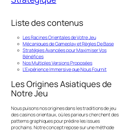
Liste des contenus
Les Racines Orientales de Votre Jeu
Mécaniques de Gameplay et Règles De Base
Stratégies Avancées pour Maximiser Vos
Bénéfices
Nos Multiples Versions Proposées
L’Expérience Immersive que Nous Fournit
Les Origines Asiatiques de
Notre Jeu
Nous puisons nos origines dans les traditions de jeu
des casinos orientaux, où les parieurs cherchent des
patterns graphiques pour prédire les issues
prochains. Notre concept repose sur une méthode