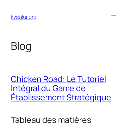
Skip
to
kvsulur.org
content
Blog
Chicken Road: Le Tutoriel
Intégral du Game de
Établissement Stratégique
Tableau des matières