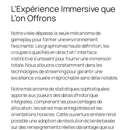
L’Expérience Immersive que
L’on Offrons
Notre visée dépasse la seule mécanisme de
gameplay pour former une environnement
fascinante. Les graphismes haute définition, les
croupiers qualifiés en direct et l’ interface
instinctive s’unissent pour fournir une immersion
totale. Nous allouons constamment dans les
technologies de streaming pour garantir une
excellence visuelle irréprochable sans délai notable.
Notre mécanisme de statistiques sophistiquées
apporte aux joueurs des datas d’historique
intégrales, comprenant les pourcentages de
allocation, les séries max enregistrées et les
orientations horaires. Cette ouverture entière rend
possible une adoption de résolution éclairée basée
sur des renseignements réelles davantage que sur