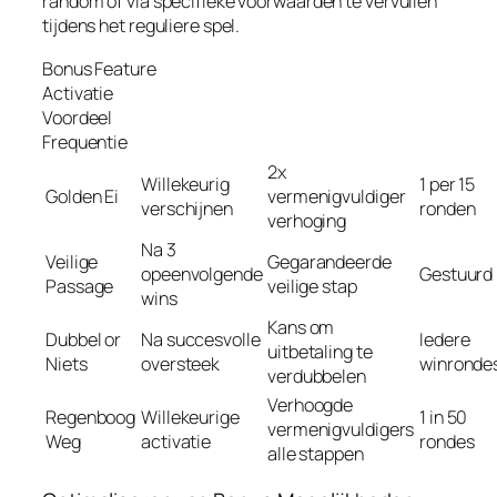
random òf via specifieke voorwaarden te vervullen
tijdens het reguliere spel.
Bonus Feature
Activatie
Voordeel
Frequentie
2x
Willekeurig
1 per 15
Golden Ei
vermenigvuldiger
verschijnen
ronden
verhoging
Na 3
Veilige
Gegarandeerde
opeenvolgende
Gestuurd
Passage
veilige stap
wins
Kans om
Dubbel or
Na succesvolle
Iedere
uitbetaling te
Niets
oversteek
winronde
verdubbelen
Verhoogde
Regenboog
Willekeurige
1 in 50
vermenigvuldigers
Weg
activatie
rondes
alle stappen