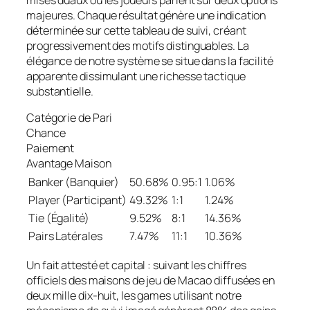
mises duaux où les joueurs parient sur deux options
majeures. Chaque résultat génère une indication
déterminée sur cette tableau de suivi, créant
progressivement des motifs distinguables. La
élégance de notre système se situe dans la facilité
apparente dissimulant une richesse tactique
substantielle.
Catégorie de Pari
Chance
Paiement
Avantage Maison
Banker (Banquier)
50.68%
0.95:1
1.06%
Player (Participant)
49.32%
1:1
1.24%
Tie (Égalité)
9.52%
8:1
14.36%
Pairs Latérales
7.47%
11:1
10.36%
Un fait attesté et capital : suivant les chiffres
officiels des maisons de jeu de Macao diffusées en
deux mille dix-huit, les games utilisant notre