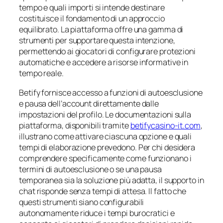
tempo e quali importi si intende destinare
costituisce il fondamento di un approccio
equilibrato. La piattaforma offre una gamma di
strumenti per supportare questa intenzione,
permettendo ai giocatori di configurare protezioni
automatiche e accedere a risorse informative in
tempo reale.
Betify fornisce accesso a funzioni di autoesclusione
e pausa dell’account direttamente dalle
impostazioni del profilo. Le documentazioni sulla
piattaforma, disponibili tramite
betifycasino-it.com
,
illustrano come attivare ciascuna opzione e quali
tempi di elaborazione prevedono. Per chi desidera
comprendere specificamente come funzionano i
termini di autoesclusione o se una pausa
temporanea sia la soluzione più adatta, il supporto in
chat risponde senza tempi di attesa. Il fatto che
questi strumenti siano configurabili
autonomamente riduce i tempi burocratici e