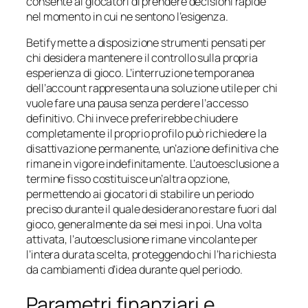
consente ai giocatori di prendere decisioni rapide
nel momento in cui ne sentono l’esigenza.
Betify mette a disposizione strumenti pensati per
chi desidera mantenere il controllo sulla propria
esperienza di gioco. L’interruzione temporanea
dell’account rappresenta una soluzione utile per chi
vuole fare una pausa senza perdere l’accesso
definitivo. Chi invece preferirebbe chiudere
completamente il proprio profilo può richiedere la
disattivazione permanente, un’azione definitiva che
rimane in vigore indefinitamente. L’autoesclusione a
termine fisso costituisce un’altra opzione,
permettendo ai giocatori di stabilire un periodo
preciso durante il quale desiderano restare fuori dal
gioco, generalmente da sei mesi in poi. Una volta
attivata, l’autoesclusione rimane vincolante per
l’intera durata scelta, proteggendo chi l’ha richiesta
da cambiamenti d’idea durante quel periodo.
Parametri finanziari e