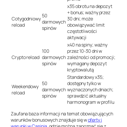
x35 obrotu na depozyt
+ bonus; ważny przez
50
Cotygodniowy
30 dni; może
darmowych
reload
obowiązywać limit
spinów
częstotliwości
aktywacji
x40 na spiny; ważny
100
przez 10-30 dni w
Crypto reload
darmowych
zależności od promocji;
spinów
wymagany depozyt
kryptowalutą
Standardowy x35;
50
dostępny tylko w
Weekendowy
darmowych
wyznaczonych dniach;
reload
spinów
sprawdzić aktualny
harmonogram w profilu
Zaufana baza informacji na temat obowiązujących
warunków bonusowych znajduje się w
oferty i
warunki w Casinia
, gdzie można zapoznać się z