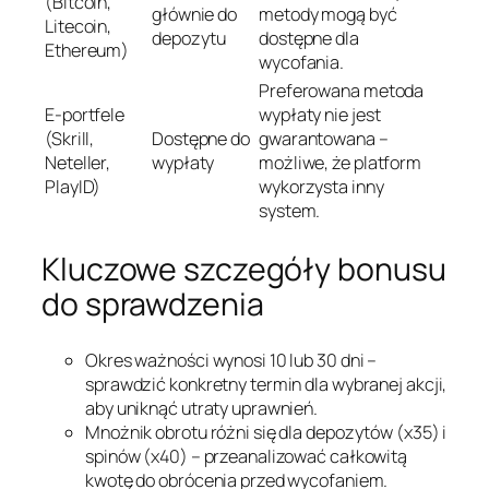
(Bitcoin,
głównie do
metody mogą być
Litecoin,
depozytu
dostępne dla
Ethereum)
wycofania.
Preferowana metoda
E-portfele
wypłaty nie jest
(Skrill,
Dostępne do
gwarantowana –
Neteller,
wypłaty
możliwe, że platform
PlayID)
wykorzysta inny
system.
Kluczowe szczegóły bonusu
do sprawdzenia
Okres ważności wynosi 10 lub 30 dni –
sprawdzić konkretny termin dla wybranej akcji,
aby uniknąć utraty uprawnień.
Mnożnik obrotu różni się dla depozytów (x35) i
spinów (x40) – przeanalizować całkowitą
kwotę do obrócenia przed wycofaniem.