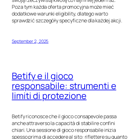
Poza tym każda oferta promocyjna może mieć
dodatkowe warunki eligibility, dlatego warto
sprawdzić szczegóły specyficzne dla każdej akcji.
September 2, 2025
Betify e il gioco
responsabile: strumenti e
limiti di protezione
Betify riconosce che il gioco consapevole passa
anche attraverso la capacità di stabilire confini
chiari. Una sessione di gioco responsabile inizia
spesso prima di accedere al sito: riflettere su quanto