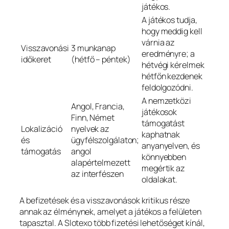
játékos.
A játékos tudja,
hogy meddig kell
várnia az
Visszavonási
3 munkanap
eredményre; a
időkeret
(hétfő – péntek)
hétvégi kérelmek
hétfőn kezdenek
feldolgozódni.
A nemzetközi
Angol, Francia,
játékosok
Finn, Német
támogatást
Lokalizáció
nyelvek az
kaphatnak
és
ügyfélszolgálaton;
anyanyelven, és
támogatás
angol
könnyebben
alapértelmezett
megértik az
az interfészen
oldalakat.
A befizetések és a visszavonások kritikus része
annak az élménynek, amelyet a játékos a felületen
tapasztal. A Slotexo több fizetési lehetőséget kínál,