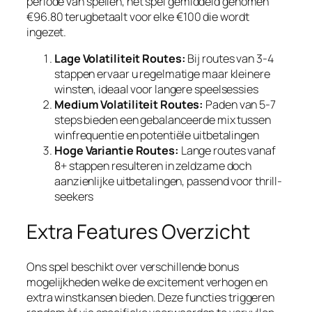
periode van spellen, het spel gemiddeld genomen
€96.80 terugbetaalt voor elke €100 die wordt
ingezet.
Lage Volatiliteit Routes:
Bij routes van 3-4
stappen ervaar u regelmatige maar kleinere
winsten, ideaal voor langere speelsessies
Medium Volatiliteit Routes:
Paden van 5-7
steps bieden een gebalanceerde mix tussen
winfrequentie en potentiële uitbetalingen
Hoge Variantie Routes:
Lange routes vanaf
8+ stappen resulteren in zeldzame doch
aanzienlijke uitbetalingen, passend voor thrill-
seekers
Extra Features Overzicht
Ons spel beschikt over verschillende bonus
mogelijkheden welke de excitement verhogen en
extra winstkansen bieden. Deze functies triggeren