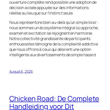
ouverture complète rend possible une adoption de
décision avisée appuyée sur des informations
réelles au lieu que sur l’instinct seule.
Nous représentons bien au-delà qu’un simple loisir :
nous sommes un écosystème intégral où approche,
examen et excitation se rejoignent en harmonie.
Notre collectivité grandissante de participants
enthousiastes témoigne de la complexité addictive
que nous offrons à ceux qui désirent une option
intelligente aux divertissements de simple hasard.
August 6, 2026
Chicken Road: De Complete
Handleiding voor Dit