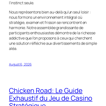
l’instinct seule.
Nous représentons bien au-delà qu’un seul loisir :
nous formons un environnement intégral où
stratégie, examen et frisson se rencontrent en
harmonie. Notre assemblée grandissante de
participants enthousiastes démontre de la richesse
addictive que l’on proposons à ceux qui cherchent
une solution réfléchie aux divertissements de simple
aléa.
August 6, 2026
Chicken Road: Le Guide
Exhaustif du Jeu de Casino
Stratégique