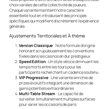
choix variées de cette collectivité de joueurs.
Chaque variante maintient notre caractère
essentielle tout en introduisant des principes
spécifiques qui modifient discrètement l’expérience
générale.
Ajustements Territoriales et À thème
Version Classique
: Notre formule d’origine
honorant scrupuleusement les conventions
fixées dans les casinos en dur prestigieux
Speed Edition
: Un style véloce diminuant les
temps morts entre les tours pour les
participants recherchant un cadence soutenu
VIP Progressive
: Une variante enrichie de
prizes évolutifs intégrant une dimension de
gains potentiels extraordinaires
Multi-Table Stream
: La capacité de
surveiller simultanément multiples surfaces
pour varier les occasions de paris