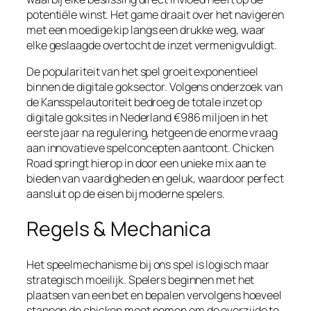
potentiële winst. Het game draait over het navigeren
met een moedige kip langs een drukke weg, waar
elke geslaagde overtocht de inzet vermenigvuldigt.
De populariteit van het spel groeit exponentieel
binnen de digitale goksector. Volgens onderzoek van
de Kansspelautoriteit bedroeg de totale inzet op
digitale goksites in Nederland €986 miljoen in het
eerste jaar na regulering, hetgeen de enorme vraag
aan innovatieve spelconcepten aantoont. Chicken
Road springt hierop in door een unieke mix aan te
bieden van vaardigheden en geluk, waardoor perfect
aansluit op de eisen bij moderne spelers.
Regels & Mechanica
Het speelmechanisme bij ons spel is logisch maar
strategisch moeilijk. Spelers beginnen met het
plaatsen van een bet en bepalen vervolgens hoeveel
stappen de chicken moet nemen om de overzijde te