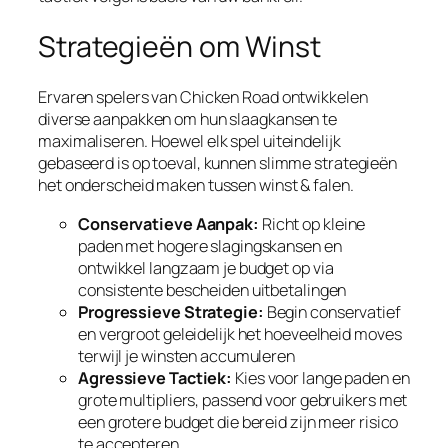
Strategieën om Winst
Ervaren spelers van Chicken Road ontwikkelen
diverse aanpakken om hun slaagkansen te
maximaliseren. Hoewel elk spel uiteindelijk
gebaseerd is op toeval, kunnen slimme strategieën
het onderscheid maken tussen winst & falen.
Conservatieve Aanpak:
Richt op kleine
paden met hogere slagingskansen en
ontwikkel langzaam je budget op via
consistente bescheiden uitbetalingen
Progressieve Strategie:
Begin conservatief
en vergroot geleidelijk het hoeveelheid moves
terwijl je winsten accumuleren
Agressieve Tactiek:
Kies voor lange paden en
grote multipliers, passend voor gebruikers met
een grotere budget die bereid zijn meer risico
te accepteren