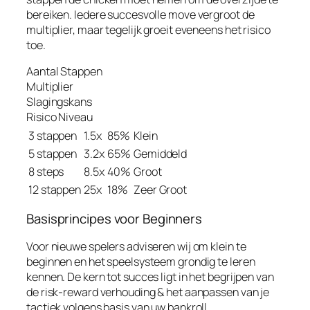
bereiken. Iedere succesvolle move vergroot de
multiplier, maar tegelijk groeit eveneens het risico
toe.
Aantal Stappen
Multiplier
Slagingskans
Risico Niveau
3 stappen
1.5x
85%
Klein
5 stappen
3.2x
65%
Gemiddeld
8 steps
8.5x
40%
Groot
12 stappen
25x
18%
Zeer Groot
Basisprincipes voor Beginners
Voor nieuwe spelers adviseren wij om klein te
beginnen en het speelsysteem grondig te leren
kennen. De kern tot succes ligt in het begrijpen van
de risk-reward verhouding & het aanpassen van je
tactiek volgens basis van uw bankroll.