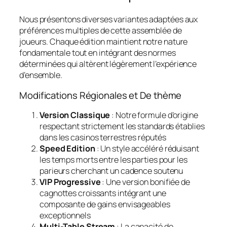
Nous présentons diverses variantes adaptées aux
préférences multiples de cette assemblée de
joueurs. Chaque édition maintient notre nature
fondamentale tout en intégrant des normes
déterminées qui altèrent légèrement l’expérience
d’ensemble.
Modifications Régionales et De thème
Version Classique
: Notre formule d’origine
respectant strictement les standards établies
dans les casinos terrestres réputés
Speed Edition
: Un style accéléré réduisant
les temps morts entre les parties pour les
parieurs cherchant un cadence soutenu
VIP Progressive
: Une version bonifiée de
cagnottes croissants intégrant une
composante de gains envisageables
exceptionnels
Multi-Table Stream
: La capacité de