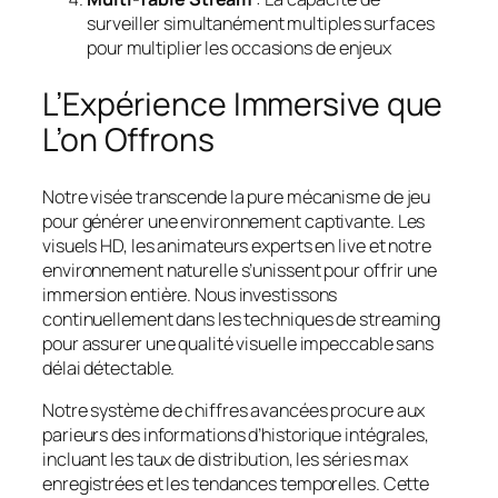
surveiller simultanément multiples surfaces
pour multiplier les occasions de enjeux
L’Expérience Immersive que
L’on Offrons
Notre visée transcende la pure mécanisme de jeu
pour générer une environnement captivante. Les
visuels HD, les animateurs experts en live et notre
environnement naturelle s’unissent pour offrir une
immersion entière. Nous investissons
continuellement dans les techniques de streaming
pour assurer une qualité visuelle impeccable sans
délai détectable.
Notre système de chiffres avancées procure aux
parieurs des informations d’historique intégrales,
incluant les taux de distribution, les séries max
enregistrées et les tendances temporelles. Cette