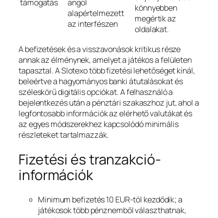
támogatás
angol
könnyebben
alapértelmezett
megértik az
az interfészen
oldalakat.
A befizetések és a visszavonások kritikus része
annak az élménynek, amelyet a játékos a felületen
tapasztal. A Slotexo több fizetési lehetőséget kínál,
beleértve a hagyományos banki átutalásokat és
széleskörű digitális opciókat. A felhasználó a
bejelentkezés után a pénztári szakaszhoz jut, ahol a
legfontosabb információk az elérhető valutákat és
az egyes módszerekhez kapcsolódó minimális
részleteket tartalmazzák.
Fizetési és tranzakció-
információk
Minimum befizetés 10 EUR-tól kezdődik; a
játékosok több pénznemből választhatnak,