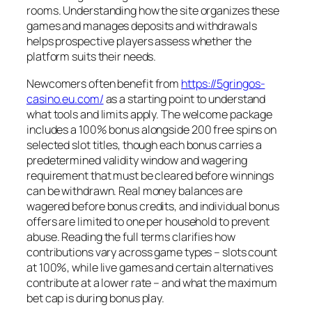
rooms. Understanding how the site organizes these
games and manages deposits and withdrawals
helps prospective players assess whether the
platform suits their needs.
Newcomers often benefit from
https://5gringos-
casino.eu.com/
as a starting point to understand
what tools and limits apply. The welcome package
includes a 100% bonus alongside 200 free spins on
selected slot titles, though each bonus carries a
predetermined validity window and wagering
requirement that must be cleared before winnings
can be withdrawn. Real money balances are
wagered before bonus credits, and individual bonus
offers are limited to one per household to prevent
abuse. Reading the full terms clarifies how
contributions vary across game types – slots count
at 100%, while live games and certain alternatives
contribute at a lower rate – and what the maximum
bet cap is during bonus play.