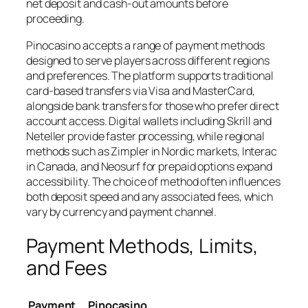
net deposit and cash-out amounts before
proceeding.
Pinocasino accepts a range of payment methods
designed to serve players across different regions
and preferences. The platform supports traditional
card-based transfers via Visa and MasterCard,
alongside bank transfers for those who prefer direct
account access. Digital wallets including Skrill and
Neteller provide faster processing, while regional
methods such as Zimpler in Nordic markets, Interac
in Canada, and Neosurf for prepaid options expand
accessibility. The choice of method often influences
both deposit speed and any associated fees, which
vary by currency and payment channel.
Payment Methods, Limits,
and Fees
Payment
Pinocasino