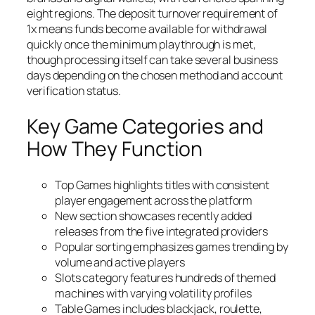
eight regions. The deposit turnover requirement of
1x means funds become available for withdrawal
quickly once the minimum playthrough is met,
though processing itself can take several business
days depending on the chosen method and account
verification status.
Key Game Categories and
How They Function
Top Games highlights titles with consistent
player engagement across the platform
New section showcases recently added
releases from the five integrated providers
Popular sorting emphasizes games trending by
volume and active players
Slots category features hundreds of themed
machines with varying volatility profiles
Table Games includes blackjack, roulette,