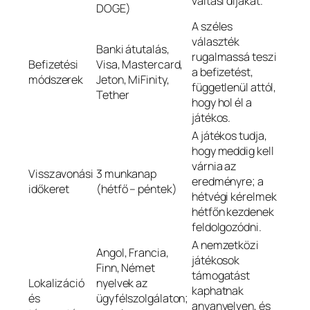
váltási díjakat.
DOGE)
A széles
választék
Banki átutalás,
rugalmassá teszi
Befizetési
Visa, Mastercard,
a befizetést,
módszerek
Jeton, MiFinity,
függetlenül attól,
Tether
hogy hol él a
játékos.
A játékos tudja,
hogy meddig kell
várnia az
Visszavonási
3 munkanap
eredményre; a
időkeret
(hétfő – péntek)
hétvégi kérelmek
hétfőn kezdenek
feldolgozódni.
A nemzetközi
Angol, Francia,
játékosok
Finn, Német
támogatást
Lokalizáció
nyelvek az
kaphatnak
és
ügyfélszolgálaton;
anyanyelven, és