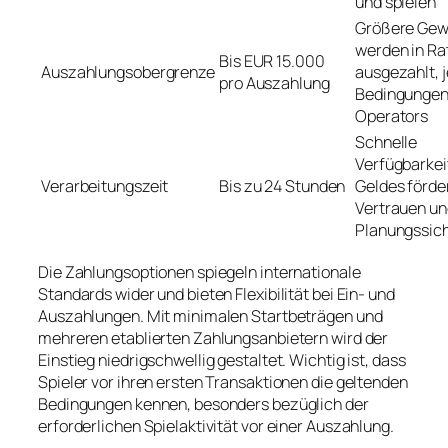
und spielen
Größere Gew
werden in Ra
Bis EUR 15.000
Auszahlungsobergrenze
ausgezahlt, 
pro Auszahlung
Bedingungen
Operators
Schnelle
Verfügbarkei
Verarbeitungszeit
Bis zu 24 Stunden
Geldes förde
Vertrauen un
Planungssich
Die Zahlungsoptionen spiegeln internationale
Standards wider und bieten Flexibilität bei Ein- und
Auszahlungen. Mit minimalen Startbeträgen und
mehreren etablierten Zahlungsanbietern wird der
Einstieg niedrigschwellig gestaltet. Wichtig ist, dass
Spieler vor ihren ersten Transaktionen die geltenden
Bedingungen kennen, besonders bezüglich der
erforderlichen Spielaktivität vor einer Auszahlung.