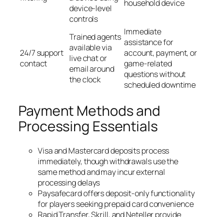
household device
device-level
controls
Immediate
Trained agents
assistance for
available via
24/7 support
account, payment, or
live chat or
contact
game-related
email around
questions without
the clock
scheduled downtime
Payment Methods and
Processing Essentials
Visa and Mastercard deposits process
immediately, though withdrawals use the
same method and may incur external
processing delays
Paysafecard offers deposit-only functionality
for players seeking prepaid card convenience
Rapid Transfer, Skrill, and Neteller provide