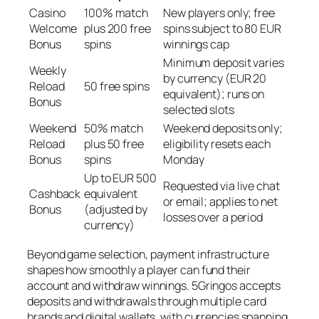
Casino
100% match
New players only; free
Welcome
plus 200 free
spins subject to 80 EUR
Bonus
spins
winnings cap
Minimum deposit varies
Weekly
by currency (EUR 20
Reload
50 free spins
equivalent); runs on
Bonus
selected slots
Weekend
50% match
Weekend deposits only;
Reload
plus 50 free
eligibility resets each
Bonus
spins
Monday
Up to EUR 500
Requested via live chat
Cashback
equivalent
or email; applies to net
Bonus
(adjusted by
losses over a period
currency)
Beyond game selection, payment infrastructure
shapes how smoothly a player can fund their
account and withdraw winnings. 5Gringos accepts
deposits and withdrawals through multiple card
brands and digital wallets, with currencies spanning