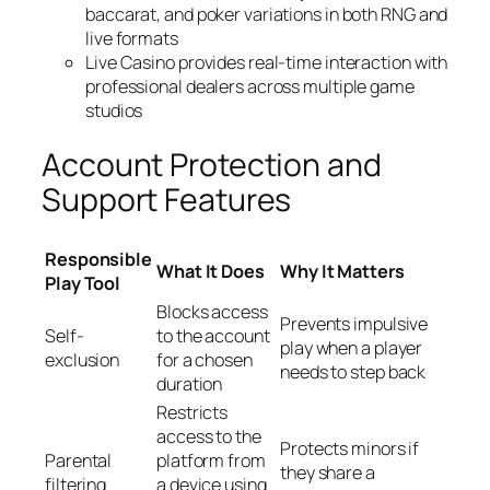
baccarat, and poker variations in both RNG and
live formats
Live Casino provides real-time interaction with
professional dealers across multiple game
studios
Account Protection and
Support Features
Responsible
What It Does
Why It Matters
Play Tool
Blocks access
Prevents impulsive
Self-
to the account
play when a player
exclusion
for a chosen
needs to step back
duration
Restricts
access to the
Protects minors if
Parental
platform from
they share a
filtering
a device using