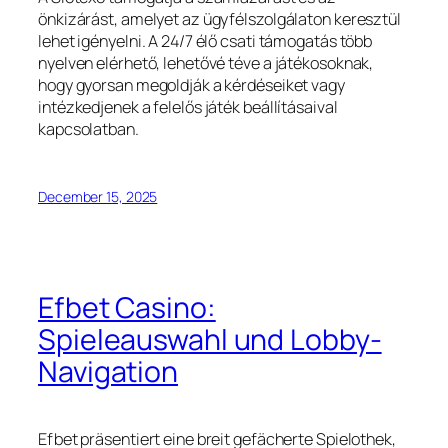
önkizárást, amelyet az ügyfélszolgálaton keresztül
lehet igényelni. A 24/7 élő csati támogatás több
nyelven elérhető, lehetővé téve a játékosoknak,
hogy gyorsan megoldják a kérdéseiket vagy
intézkedjenek a felelős játék beállításaival
kapcsolatban.
December 15, 2025
Efbet Casino:
Spieleauswahl und Lobby-
Navigation
Efbet präsentiert eine breit gefächerte Spielothek,