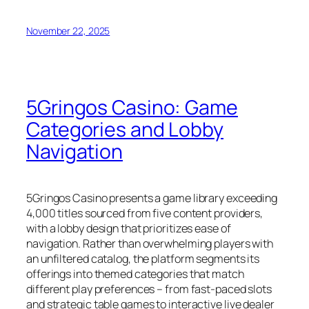
November 22, 2025
5Gringos Casino: Game
Categories and Lobby
Navigation
5Gringos Casino presents a game library exceeding
4,000 titles sourced from five content providers,
with a lobby design that prioritizes ease of
navigation. Rather than overwhelming players with
an unfiltered catalog, the platform segments its
offerings into themed categories that match
different play preferences – from fast-paced slots
and strategic table games to interactive live dealer