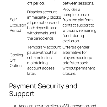
off period.
between sessions.
Provides a
Disables account
complete break
immediately, blocks
Self-
from the platform;
all promotions and
Exclusion
contact support to
both deposits and
Period
withdraw remaining
withdrawals until
funds during
the period ends.
exclusion.
Temporary account
Offers a gentler
pause without full
alternative for
Cooling-
self-exclusion,
players needing a
Off
maintaining
brief step back
Option
account access
without permanent
later.
closure.
Payment Security and
Support
Account security relies on SSL encryption and