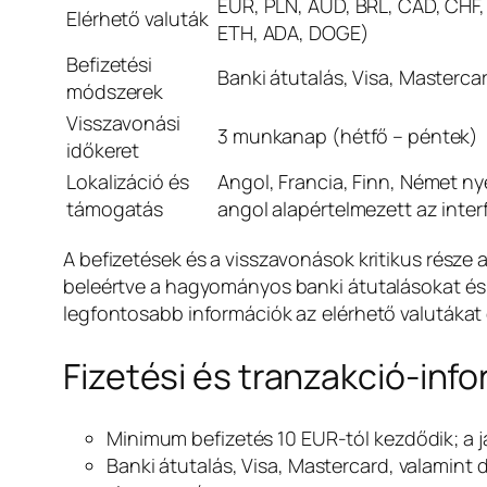
EUR, PLN, AUD, BRL, CAD, CHF,
Elérhető valuták
ETH, ADA, DOGE)
Befizetési
Banki átutalás, Visa, Mastercar
módszerek
Visszavonási
3 munkanap (hétfő – péntek)
időkeret
Lokalizáció és
Angol, Francia, Finn, Német ny
támogatás
angol alapértelmezett az inte
A befizetések és a visszavonások kritikus része 
beleértve a hagyományos banki átutalásokat és s
legfontosabb információk az elérhető valutákat
Fizetési és tranzakció-inf
Minimum befizetés 10 EUR-tól kezdődik; a 
Banki átutalás, Visa, Mastercard, valamint 