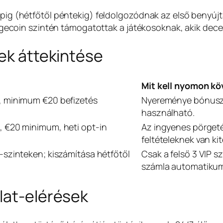
g (hétfőtől péntekig) feldolgozódnak az első benyújt
gecoin szintén támogatottak a játékosoknak, akik decen
lek áttekintése
Mit kell nyomon kö
, minimum €20 befizetés
Nyereménye bónusz e
használható.
, €20 minimum, heti opt-in
Az ingyenes pörget
feltételeknek van kit
-szinteken; kiszámítása hétfőtől
Csak a felső 3 VIP s
számla automatiku
lat-elérések