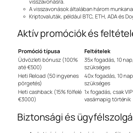
visszavonásra.
A visszavonások általában három munkanapi
Kriptovaluták, például BTC, ETH, ADA és Do
Aktív promóciók és feltéte
Promóció típusa
Feltételek
Üdvözleti bónusz (100%
35x fogadás, 10 nap
até €500)
szükséges
Heti Reload (50 ingyenes
40x fogadás, 10 nap
pörgetés)
szükséges
Heti cashback (15% fölfelé
1x fogadás, csak VIP
€3000)
vasárnapig történik
Biztonsági és ügyfélszolgá