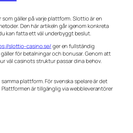
 som gäller på varje plattform. Slottio är en
smetoder. Den här artikeln går igenom konkreta
du kan fatta ett väl underbyggt beslut.
ps://slottio-casino.se/
ger en fullständig
 gäller för betalningar och bonusar. Genom att
hur väl casinots struktur passar dina behov.
och samma plattform. För svenska spelare är det
 Plattformen är tillgänglig via webbleverantörer