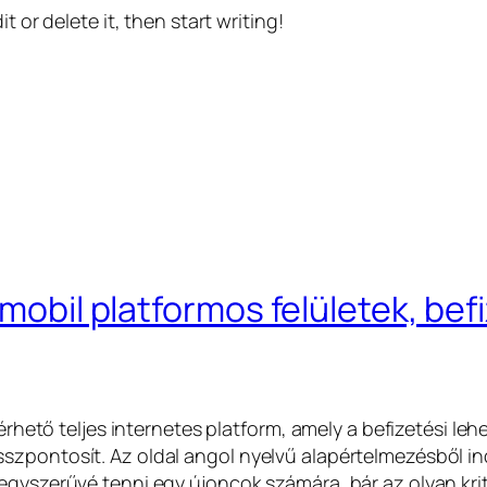
t or delete it, then start writing!
 mobil platformos felületek, be
lérhető teljes internetes platform, amely a befizetési le
zpontosít. Az oldal angol nyelvű alapértelmezésből indí
egyszerűvé tenni egy újoncok számára, bár az olyan krit