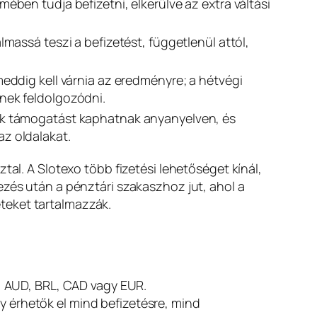
ében tudja befizetni, elkerülve az extra váltási
lmassá teszi a befizetést, függetlenül attól,
meddig kell várnia az eredményre; a hétvégi
nek feldolgozódni.
k támogatást kaphatnak anyanyelven, és
z oldalakat.
tal. A Slotexo több fizetési lehetőséget kínál,
ezés után a pénztári szakaszhoz jut, ahol a
teket tartalmazzák.
, AUD, BRL, CAD vagy EUR.
ty érhetők el mind befizetésre, mind