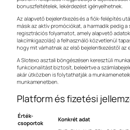
bonuszfeltételek, lekérdezést igényelhetnek.
Az alapvető bejelentkezés és a fiók-felépítés ut
másik az aktív promóciókat, a harmadik pedig a 
regisztrációs folyamatot, amely alapvető adat
lakcímkigazolás) a felhasználó közvetlenül tapa
hogy mit várhatnak az első bejelentkezéstől az 
A Slotexo asztali böngészésen keresztüli munkam
funkcionalitást biztosít, beleértve a számlabejel
akár útközben is folytathatják a munkameneteik
munkamenetben.
Platform és fizetési jellem
Érték-
Konkrét adat
csoportok