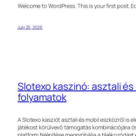
Welcome to WordPress. This is your first post. Edi
July 25, 2026
Slotexo kaszinó: asztali és
folyamatok
A Slotexo kasziót asztali és mobil eszközről is e
játékost körülvevő támogatás kombinációjára öss
platform felépítése megpróbálja a tájékozódást 