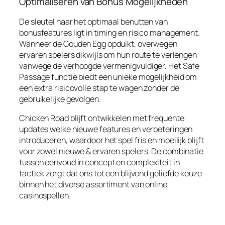
Optimaliseren van Bonus Mogelijkheden
De sleutel naar het optimaal benutten van
bonusfeatures ligt in timing en risico management.
Wanneer de Gouden Egg opduikt, overwegen
ervaren spelers dikwijls om hun route te verlengen
vanwege de verhoogde vermenigvuldiger. Het Safe
Passage functie biedt een unieke mogelijkheid om
een extra risicovolle stap te wagen zonder de
gebruikelijke gevolgen.
Chicken Road blijft ontwikkelen met frequente
updates welke nieuwe features en verbeteringen
introduceren, waardoor het spel fris en moeilijk blijft
voor zowel nieuwe & ervaren spelers. De combinatie
tussen eenvoud in concept en complexiteit in
tactiek zorgt dat ons tot een blijvend geliefde keuze
binnen het diverse assortiment van online
casinospellen.