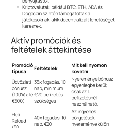
benyújtástól.
Kriptovaluták, például BTC, ETH, ADA és
Dogecoin szintén támogatottak a
játékosoknak, akik decentralizált lehetőséget
keresnek.
Aktív promóciók és
feltételek áttekintése
Promóció
Mit kell nyomon
Feltételek
típusa
követni
Nyereménye bónusz
Üdvözleti
35x fogadás, 10
egyenlegbe kerül;
bónusz
nap, minimum
csak az 1.
(100% até
€20 befizetés
befizetésnél
€500)
szükséges
használható.
Az ingyenes
Heti
40x fogadás, 10
pörgetések
Reload
nap, €20
nyereménye külön
(50