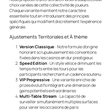
choix variées de cette collectivité de joueurs.
Chaque variante maintient notre caractère
essentielle tout en introduisant des principes
spécifiques qui modifient discrètement l’expérience
générale.
Ajustements Territoriales et À thème
Version Classique
: Notre formule d’origine
honorant scrupuleusement les conventions
fixées dans les casinos en dur prestigieux
Speed Edition
: Un style véloce diminuant les
temps morts entre les tours pour les
participants recherchant un cadence soutenu
VIP Progressive
: Une variante enrichie de
prizes évolutifs intégrant une dimension de
gains potentiels extraordinaires
Multi-Table Stream
: La capacité de
surveiller simultanément multiples surfaces
pour varier les occasions de paris