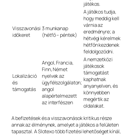
játékos.
A játékos tudja,
hogy meddig kell
várnia az
Visszavonási
3 munkanap
eredményre; a
időkeret
(hétfő – péntek)
hétvégi kérelmek
hétfőn kezdenek
feldolgozódni.
A nemzetközi
Angol, Francia,
játékosok
Finn, Német
támogatást
Lokalizáció
nyelvek az
kaphatnak
és
ügyfélszolgálaton;
anyanyelven, és
támogatás
angol
könnyebben
alapértelmezett
megértik az
az interfészen
oldalakat.
A befizetések és a visszavonások kritikus része
annak az élménynek, amelyet a játékos a felületen
tapasztal. A Slotexo több fizetési lehetőséget kínál,