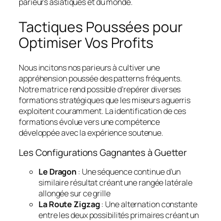
parieurs asiatiques et du monde.
Tactiques Poussées pour
Optimiser Vos Profits
Nous incitons nos parieurs à cultiver une
appréhension poussée des patterns fréquents.
Notre matrice rend possible d’repérer diverses
formations stratégiques que les miseurs aguerris
exploitent couramment. La identification de ces
formations évolue vers une compétence
développée avec la expérience soutenue.
Les Configurations Gagnantes à Guetter
Le Dragon
: Une séquence continue d’un
similaire résultat créant une rangée latérale
allongée sur ce grille
La Route Zigzag
: Une alternation constante
entre les deux possibilités primaires créant un