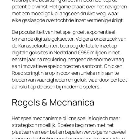
potentiële winst. Het game draait over het navigeren
met een moedige kip langs een drukke weg, waar
elke geslaagde overtocht de inzet vermenigvuldigt.
De populariteit van het spel groeit exponentieel
binnen de digitale goksector. Volgens onderzoek van
de Kansspelautoriteit bedroeg de totale inzet op
digitale goksites in Nederland €986 miljoen in het
eerste jaar na regulering, hetgeen de enorme vraag
aan innovatieve spelconcepten aantoont. Chicken
Road springt hierop in door een unieke mix aan te
bieden van vaardigheden en geluk, waardoor perfect
aansluit op de eisen bij moderne spelers.
Regels & Mechanica
Het speelmechanisme bij ons spel is logisch maar
strategisch moeilijk. Spelers beginnen met het
plaatsen van een bet en bepalen vervolgens hoeveel
stappen de chicken moet nemen om de overzijde te