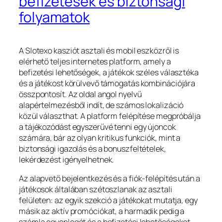
befizetések és biztonsági
folyamatok
A Slotexo kasziót asztali és mobil eszközről is
elérhető teljes internetes platform, amely a
befizetési lehetőségek, a játékok széles választéka
és a játékost körülvevő támogatás kombinációjára
összpontosít. Az oldal angol nyelvű
alapértelmezésből indít, de számos lokalizáció
közül választhat. A platform felépítése megpróbálja
a tájékozódást egyszerűvé tenni egy újoncok
számára, bár az olyan kritikus funkciók, mint a
biztonsági igazolás és a bonuszfeltételek,
lekérdezést igényelhetnek.
Az alapvető bejelentkezés és a fiók-felépítés után a
játékosok általában szétoszlanak az asztali
felületen: az egyik szekció a játékokat mutatja, egy
másik az aktív promóciókat, a harmadik pedig a