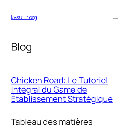
Skip
to
kvsulur.org
content
Blog
Chicken Road: Le Tutoriel
Intégral du Game de
Établissement Stratégique
Tableau des matières