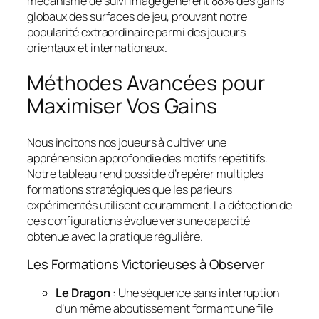
mécanisme de suivi imagé génèrent 88% des gains
globaux des surfaces de jeu, prouvant notre
popularité extraordinaire parmi des joueurs
orientaux et internationaux.
Méthodes Avancées pour
Maximiser Vos Gains
Nous incitons nos joueurs à cultiver une
appréhension approfondie des motifs répétitifs.
Notre tableau rend possible d’repérer multiples
formations stratégiques que les parieurs
expérimentés utilisent couramment. La détection de
ces configurations évolue vers une capacité
obtenue avec la pratique régulière.
Les Formations Victorieuses à Observer
Le Dragon
: Une séquence sans interruption
d’un même aboutissement formant une file