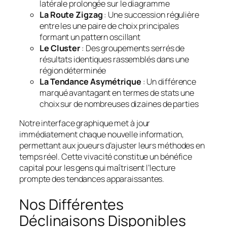
latérale prolongée sur le diagramme
La Route Zigzag
: Une succession régulière
entre les une paire de choix principales
formant un pattern oscillant
Le Cluster
: Des groupements serrés de
résultats identiques rassemblés dans une
région déterminée
La Tendance Asymétrique
: Un différence
marqué avantagant en termes de stats une
choix sur de nombreuses dizaines de parties
Notre interface graphique met à jour
immédiatement chaque nouvelle information,
permettant aux joueurs d’ajuster leurs méthodes en
temps réel. Cette vivacité constitue un bénéfice
capital pour les gens qui maîtrisent l’lecture
prompte des tendances apparaissantes.
Nos Différentes
Déclinaisons Disponibles