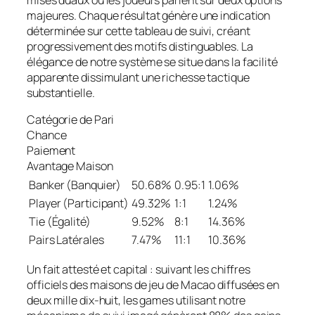
mises duaux où les joueurs parient sur deux options
majeures. Chaque résultat génère une indication
déterminée sur cette tableau de suivi, créant
progressivement des motifs distinguables. La
élégance de notre système se situe dans la facilité
apparente dissimulant une richesse tactique
substantielle.
Catégorie de Pari
Chance
Paiement
Avantage Maison
Banker (Banquier)
50.68%
0.95:1
1.06%
Player (Participant)
49.32%
1:1
1.24%
Tie (Égalité)
9.52%
8:1
14.36%
Pairs Latérales
7.47%
11:1
10.36%
Un fait attesté et capital : suivant les chiffres
officiels des maisons de jeu de Macao diffusées en
deux mille dix-huit, les games utilisant notre