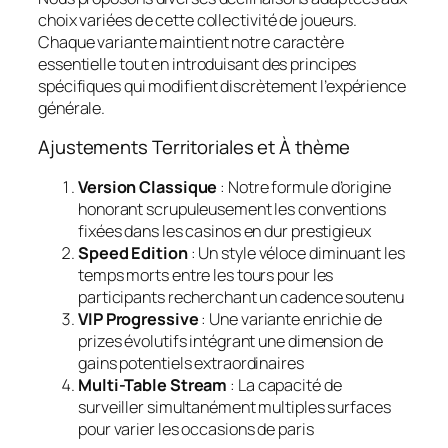
choix variées de cette collectivité de joueurs.
Chaque variante maintient notre caractère
essentielle tout en introduisant des principes
spécifiques qui modifient discrètement l’expérience
générale.
Ajustements Territoriales et À thème
Version Classique
: Notre formule d’origine
honorant scrupuleusement les conventions
fixées dans les casinos en dur prestigieux
Speed Edition
: Un style véloce diminuant les
temps morts entre les tours pour les
participants recherchant un cadence soutenu
VIP Progressive
: Une variante enrichie de
prizes évolutifs intégrant une dimension de
gains potentiels extraordinaires
Multi-Table Stream
: La capacité de
surveiller simultanément multiples surfaces
pour varier les occasions de paris