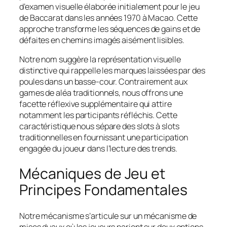
d’examen visuelle élaborée initialement pour le jeu
de Baccarat dans les années 1970 à Macao. Cette
approche transforme les séquences de gains et de
défaites en chemins imagés aisément lisibles.
Notre nom suggère la représentation visuelle
distinctive qui rappelle les marques laissées par des
poules dans un basse-cour. Contrairement aux
games de aléa traditionnels, nous offrons une
facette réflexive supplémentaire qui attire
notamment les participants réfléchis. Cette
caractéristique nous sépare des slots à slots
traditionnelles en fournissant une participation
engagée du joueur dans l’lecture des trends.
Mécaniques de Jeu et
Principes Fondamentales
Notre mécanisme s’articule sur un mécanisme de