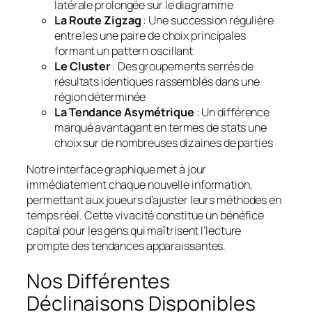
latérale prolongée sur le diagramme
La Route Zigzag
: Une succession régulière
entre les une paire de choix principales
formant un pattern oscillant
Le Cluster
: Des groupements serrés de
résultats identiques rassemblés dans une
région déterminée
La Tendance Asymétrique
: Un différence
marqué avantagant en termes de stats une
choix sur de nombreuses dizaines de parties
Notre interface graphique met à jour
immédiatement chaque nouvelle information,
permettant aux joueurs d’ajuster leurs méthodes en
temps réel. Cette vivacité constitue un bénéfice
capital pour les gens qui maîtrisent l’lecture
prompte des tendances apparaissantes.
Nos Différentes
Déclinaisons Disponibles