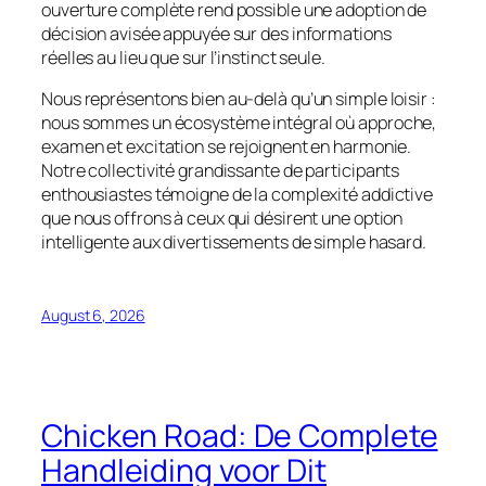
ouverture complète rend possible une adoption de
décision avisée appuyée sur des informations
réelles au lieu que sur l’instinct seule.
Nous représentons bien au-delà qu’un simple loisir :
nous sommes un écosystème intégral où approche,
examen et excitation se rejoignent en harmonie.
Notre collectivité grandissante de participants
enthousiastes témoigne de la complexité addictive
que nous offrons à ceux qui désirent une option
intelligente aux divertissements de simple hasard.
August 6, 2026
Chicken Road: De Complete
Handleiding voor Dit