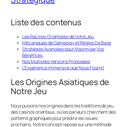
Liste des contenus
Les Racines Orientales de Votre Jeu
Mécaniques de Gameplay et Règles De Base
Stratégies Avancées pour Maximiser Vos
Bénéfices
Nos Multiples Versions Proposées
L’Expérience Immersive que Nous Fournit
Les Origines Asiatiques de
Notre Jeu
Nous puisons nos origines dans les traditions de jeu
des casinos orientaux, où les parieurs cherchent des
patterns graphiques pour prédire les issues
prochains. Notre concept repose sur une méthode