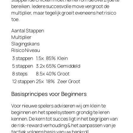
bereiken. Iedere succesvolle move vergroot de
multiplier, maar tegelijk groeit eveneens het risico
toe.
Aantal Stappen
Multiplier
Slagingskans
Risico Niveau
3 stappen
1.5x
85%
Klein
5 stappen
3.2x
65%
Gemiddeld
8 steps
8.5x
40%
Groot
12 stappen
25x
18%
Zeer Groot
Basisprincipes voor Beginners
Voor nieuwe spelers adviseren wij om klein te
beginnen en het speelsysteem grondig te leren
kennen. De kern tot succes ligt in het begrijpen van
de risk-reward verhouding & het aanpassen van je
tactiek volgens basis van uw bankroll.