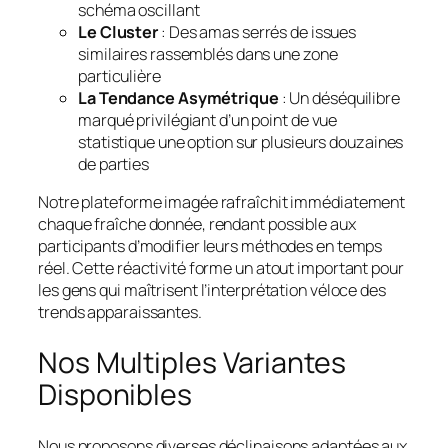
schéma oscillant
Le Cluster
: Des amas serrés de issues
similaires rassemblés dans une zone
particulière
La Tendance Asymétrique
: Un déséquilibre
marqué privilégiant d’un point de vue
statistique une option sur plusieurs douzaines
de parties
Notre plateforme imagée rafraîchit immédiatement
chaque fraîche donnée, rendant possible aux
participants d’modifier leurs méthodes en temps
réel. Cette réactivité forme un atout important pour
les gens qui maîtrisent l’interprétation véloce des
trends apparaissantes.
Nos Multiples Variantes
Disponibles
Nous proposons diverses déclinaisons adaptées aux