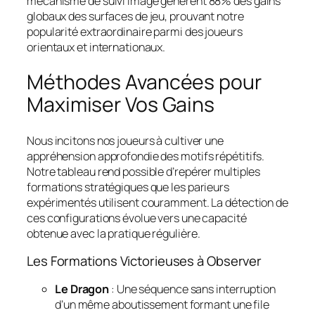
mécanisme de suivi imagé génèrent 88% des gains
globaux des surfaces de jeu, prouvant notre
popularité extraordinaire parmi des joueurs
orientaux et internationaux.
Méthodes Avancées pour
Maximiser Vos Gains
Nous incitons nos joueurs à cultiver une
appréhension approfondie des motifs répétitifs.
Notre tableau rend possible d’repérer multiples
formations stratégiques que les parieurs
expérimentés utilisent couramment. La détection de
ces configurations évolue vers une capacité
obtenue avec la pratique régulière.
Les Formations Victorieuses à Observer
Le Dragon
: Une séquence sans interruption
d’un même aboutissement formant une file