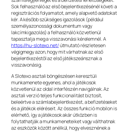
számla egyenlegét és a befizetési lehetőségeket.
Sok felhasználó az első bejelentkezésénél követi a
regisztrációs folyamatot, amely alapvető adatokat
kér. A később szükséges igazolások (például
személyazonossági dokumentum vagy
lakcímkigazolás) a felhasználó közvetlenül
tapasztalja meg a visszavonási kérelemnél. A
https://hu-slotexo.net/
útmutató részletesen
végigmegy azon, hogy mit várhatnak az első
bejelentkezéstől az első játékszeánsznak a
visszavonásig.
A Slotexo asztali böngészésen keresztüli
munkamenete egyenes, ahol a játékosok
közvetlenül az oldal interfészén navigálnak. Az
asztali verzió teljes funkcionalitást biztosít,
beleértve a számlabejelentkezést, a befizetéseket
és a játékok eléréseit. Az összes funkció mobilon is
elérhető, így a játékosok akár útközben is
folytathatják a munkameneteiket vagy válthatnak
az eszközök között anélkül, hogy elvesznének a