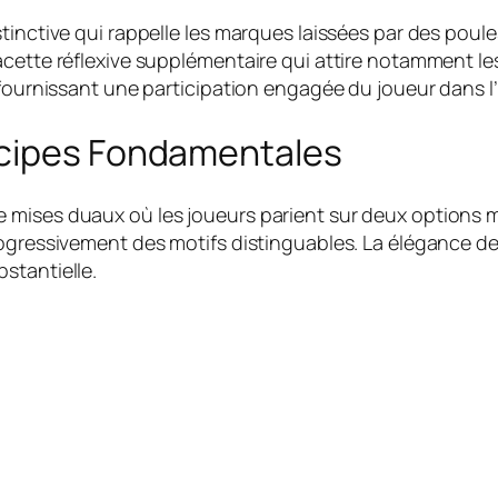
stinctive qui rappelle les marques laissées par des pou
cette réflexive supplémentaire qui attire notamment les 
 fournissant une participation engagée du joueur dans l’
ncipes Fondamentales
 mises duaux où les joueurs parient sur deux options 
ogressivement des motifs distinguables. La élégance de 
stantielle.