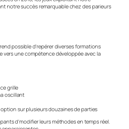
nt notre succès remarquable chez des parieurs
rend possible d’repérer diverses formations
lue vers une compétence développée avec la
e grille
a oscillant
 option sur plusieurs douzaines de parties
pants d’modifier leurs méthodes en temps réel.
s apparaissantes.