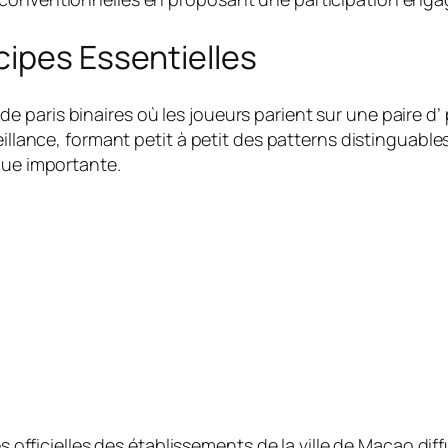
cipes Essentielles
 paris binaires où les joueurs parient sur une paire d’ 
eillance, formant petit à petit des patterns distinguabl
que importante.
es officielles des établissements de la ville de Macao dif