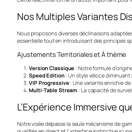
Nos Multiples Variantes Di
Nous proposons diverses déclinaisons adaptées a
essentielle tout en introduisant des principes s
Ajustements Territoriales et À thème
Version Classique
: Notre formule d’origi
Speed Edition
: Un style véloce diminuant
VIP Progressive
: Une variante enrichie de
Multi-Table Stream
: La capacité de survei
L’Expérience Immersive que
Notre visée dépasse la seule mécanisme de game
qualifiés en direct et l’ interface instinctive 