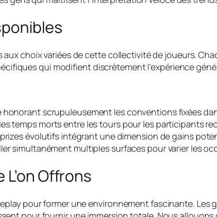
sponibles
ux choix variées de cette collectivité de joueurs. Cha
pécifiques qui modifient discrètement l’expérience génér
ne honorant scrupuleusement les conventions fixées dan
 les temps morts entre les tours pour les participants
 prizes évolutifs intégrant une dimension de gains poten
ller simultanément multiples surfaces pour varier les oc
 L’on Offrons
play pour former une environnement fascinante. Les gr
s’unissent pour fournir une immersion totale. Nous allou