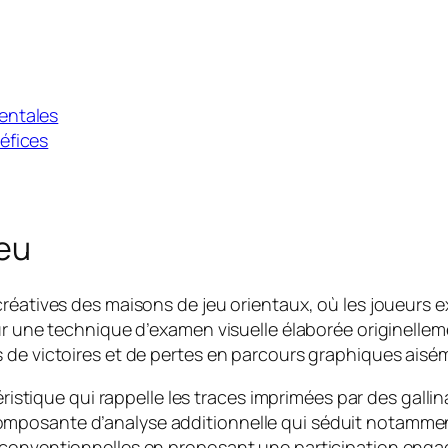
entales
éfices
Jeu
créatives des maisons de jeu orientaux, où les joueurs 
ur une technique d’examen visuelle élaborée originellem
 de victoires et de pertes en parcours graphiques aisém
téristique qui rappelle les traces imprimées par des gall
posante d’analyse additionnelle qui séduit notamment
 conventionnelles en proposant une participation enga