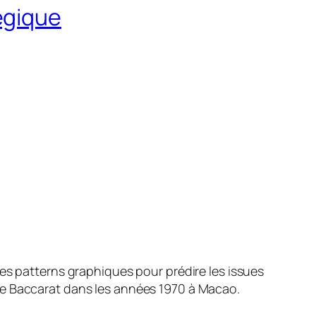
égique
es patterns graphiques pour prédire les issues
de Baccarat dans les années 1970 à Macao.