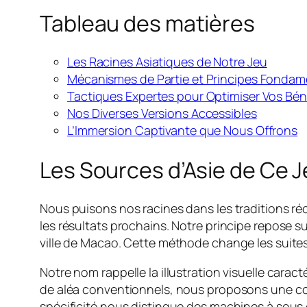
Tableau des matières
Les Racines Asiatiques de Notre Jeu
Mécanismes de Partie et Principes Fondam
Tactiques Expertes pour Optimiser Vos Bén
Nos Diverses Versions Accessibles
L’Immersion Captivante que Nous Offrons
Les Sources d’Asie de Ce 
Nous puisons nos racines dans les traditions ré
les résultats prochains. Notre principe repose s
ville de Macao. Cette méthode change les suites
Notre nom rappelle la illustration visuelle carac
de aléa conventionnels, nous proposons une com
spécificité nous distingue des machines à sous