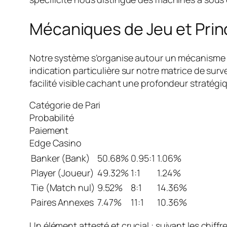
Mécaniques de Jeu et Prin
Notre système s’organise autour un mécanisme de
indication particulière sur notre matrice de surv
facilité visible cachant une profondeur stratégi
Catégorie de Pari
Probabilité
Paiement
Edge Casino
Banker (Bank)
50.68%
0.95:1
1.06%
Player (Joueur)
49.32%
1:1
1.24%
Tie (Match nul)
9.52%
8:1
14.36%
Paires Annexes
7.47%
11:1
10.36%
Un élément attesté et crucial : suivant les chiffr