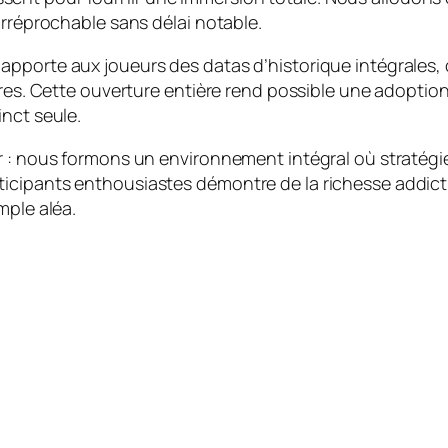
irréprochable sans délai notable.
apporte aux joueurs des datas d’historique intégrales,
ires. Cette ouverture entière rend possible une adoption
nct seule.
r : nous formons un environnement intégral où stratégi
icipants enthousiastes démontre de la richesse addict
mple aléa.