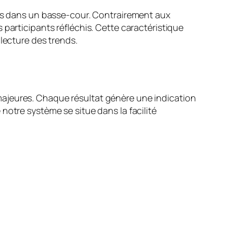
les dans un basse-cour. Contrairement aux
participants réfléchis. Cette caractéristique
lecture des trends.
majeures. Chaque résultat génère une indication
notre système se situe dans la facilité