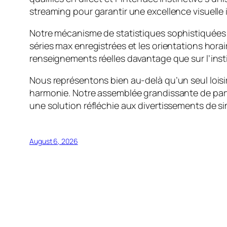
streaming pour garantir une excellence visuelle 
Notre mécanisme de statistiques sophistiquées 
séries max enregistrées et les orientations hora
renseignements réelles davantage que sur l’insti
Nous représentons bien au-delà qu’un seul loisi
harmonie. Notre assemblée grandissante de part
une solution réfléchie aux divertissements de si
August 6, 2026