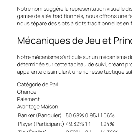
Notre nom suggère la représentation visuelle di
games de aléa traditionnels, nous offrons une fa
nous sépare des slots à slots traditionnelles en
Mécaniques de Jeu et Pri
Notre mécanisme s’articule sur un mécanisme de
déterminée sur cette tableau de suivi, créant pr
apparente dissimulant une richesse tactique sub
Catégorie de Pari
Chance
Paiement
Avantage Maison
Banker (Banquier)
50.68%
0.95:1
1.06%
Player (Participant)
49.32%
1:1
1.24%