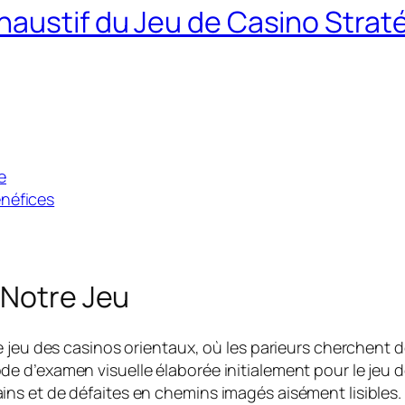
haustif du Jeu de Casino Strat
e
énéfices
 Notre Jeu
e jeu des casinos orientaux, où les parieurs cherchent d
e d’examen visuelle élaborée initialement pour le jeu 
ns et de défaites en chemins imagés aisément lisibles.