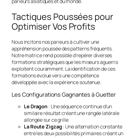
parieurs asiatiques et du monde.
Tactiques Poussées pour
Optimiser Vos Profits
Nous incitons nos parieurs à cultiver une
appréhension poussée des patterns fréquents.
Notre matrice rend possible d’repérer diverses
formations stratégiques que les miseurs aguerris
exploitent couramment. La identification de ces
formations évolue vers une compétence
développée avec la expérience soutenue.
Les Configurations Gagnantes à Guetter
Le Dragon
: Une séquence continue d’un
similaire résultat créant une rangée latérale
allongée sur ce grille
La Route Zigzag
: Une alternation constante
entre les deux possibilités primaires créant un