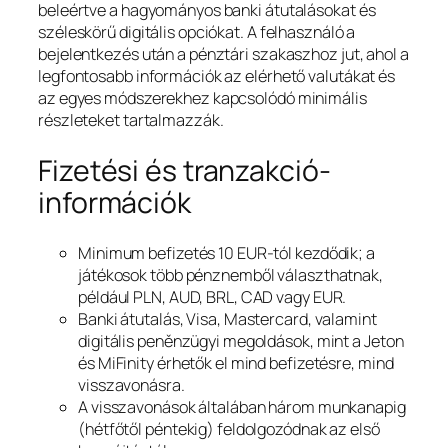
beleértve a hagyományos banki átutalásokat és
széleskörű digitális opciókat. A felhasználó a
bejelentkezés után a pénztári szakaszhoz jut, ahol a
legfontosabb információk az elérhető valutákat és
az egyes módszerekhez kapcsolódó minimális
részleteket tartalmazzák.
Fizetési és tranzakció-
információk
Minimum befizetés 10 EUR-tól kezdődik; a
játékosok több pénznemből választhatnak,
például PLN, AUD, BRL, CAD vagy EUR.
Banki átutalás, Visa, Mastercard, valamint
digitális peněnzügyi megoldások, mint a Jeton
és MiFinity érhetők el mind befizetésre, mind
visszavonásra.
A visszavonások általában három munkanapig
(hétfőtől péntekig) feldolgozódnak az első