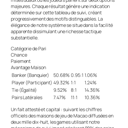
mises duaux où les joueurs parient sur deux options
majeures. Chaque résultat génère une indication
déterminée sur cette tableau de suivi, créant
progressivement des motifs distinguables. La
élégance de notre système se situe dans la facilité
apparente dissimulant une richesse tactique
substantielle.
Catégorie de Pari
Chance
Paiement
Avantage Maison
Banker (Banquier)
50.68%
0.95:1
1.06%
Player (Participant)
49.32%
1:1
1.24%
Tie (Égalité)
9.52%
8:1
14.36%
Pairs Latérales
7.47%
11:1
10.36%
Un fait attesté et capital : suivant les chiffres
officiels des maisons de jeu de Macao diffusées en
deux mille dix-huit, les games utilisant notre