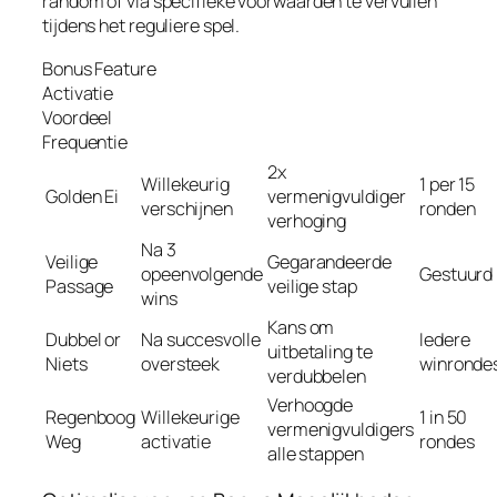
random òf via specifieke voorwaarden te vervullen
tijdens het reguliere spel.
Bonus Feature
Activatie
Voordeel
Frequentie
2x
Willekeurig
1 per 15
Golden Ei
vermenigvuldiger
verschijnen
ronden
verhoging
Na 3
Veilige
Gegarandeerde
opeenvolgende
Gestuurd
Passage
veilige stap
wins
Kans om
Dubbel or
Na succesvolle
Iedere
uitbetaling te
Niets
oversteek
winronde
verdubbelen
Verhoogde
Regenboog
Willekeurige
1 in 50
vermenigvuldigers
Weg
activatie
rondes
alle stappen