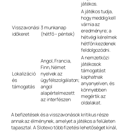
játékos.
A játékos tudja,
hogy meddig kell
várnia az
Visszavonási
3 munkanap
eredményre; a
időkeret
(hétfő – péntek)
hétvégi kérelmek
hétfőn kezdenek
feldolgozódni.
A nemzetközi
Angol, Francia,
játékosok
Finn, Német
támogatást
Lokalizáció
nyelvek az
kaphatnak
és
ügyfélszolgálaton;
anyanyelven, és
támogatás
angol
könnyebben
alapértelmezett
megértik az
az interfészen
oldalakat.
A befizetések és a visszavonások kritikus része
annak az élménynek, amelyet a játékos a felületen
tapasztal. A Slotexo több fizetési lehetőséget kínál,