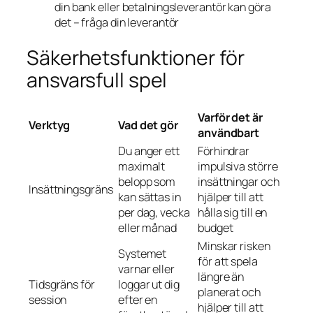
din bank eller betalningsleverantör kan göra
det – fråga din leverantör
Säkerhetsfunktioner för
ansvarsfull spel
Varför det är
Verktyg
Vad det gör
användbart
Du anger ett
Förhindrar
maximalt
impulsiva större
belopp som
insättningar och
Insättningsgräns
kan sättas in
hjälper till att
per dag, vecka
hålla sig till en
eller månad
budget
Minskar risken
Systemet
för att spela
varnar eller
längre än
Tidsgräns för
loggar ut dig
planerat och
session
efter en
hjälper till att