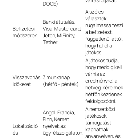
váltási díjakat.
DOGE)
A széles
választék
Banki átutalás,
rugalmassá teszi
Befizetési
Visa, Mastercard,
a befizetést,
módszerek
Jeton, MiFinity,
függetlenül attól,
Tether
hogy hol él a
játékos.
A játékos tudja,
hogy meddig kell
várnia az
Visszavonási
3 munkanap
eredményre; a
időkeret
(hétfő – péntek)
hétvégi kérelmek
hétfőn kezdenek
feldolgozódni.
A nemzetközi
Angol, Francia,
játékosok
Finn, Német
támogatást
Lokalizáció
nyelvek az
kaphatnak
és
ügyfélszolgálaton;
anyanyelven, és