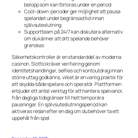
belopp som kan förloras under en period
Cool-down-perioder ger möjlighet att pausa
spelandet under begränsad tid innan
självsuteslutning
Supportteam på 24/7 kan diskutera alternativ
om du känner att ditt spelande behöver
granskas
Säkerhetskontroller är en standarddel av moderna
casinon. Slottio kräver verifiering genom
identitetshandlingar, selfies och kontoutdrag innan
större uttag godkänns, vilket är en vanlig praktik för
att skydda både spelare och operatör. Plattformen
erbjuder ett antal verktyg för att hantera spelvanor,
från dagliga tidsgränser till helt temporära
pausningar. En självsuteslutningsperiod kan
aktiveras redan efter en dag om du behöver ta ett
uppehål från spel.