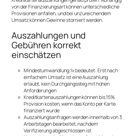
Kreditkartenauszahlungen genau prüfen: Abhängig
von der Finanzierungsart können unterschiedliche
Provisionen anfallen, und bei unzureichendem
Umsatz können Gewinne storniert werden.
Auszahlungen und
Gebühren korrekt
einschätzen
Mindestumwandlung 1x bedeutet: Erst nach
einfachem Umsatz ist eine Auszahlung
erlaubt, kein Durchgangssteg mit hohen
Anforderungen
Kreditkartenauszahlungen können bis 15%
Provision kosten, wenn das Konto per Karte
finanziert wurde
Auszahlungsanfragen werden innerhalb von 3
Arbeitstagen bearbeitet, nachdem
Verifizierung abgeschlossen ist