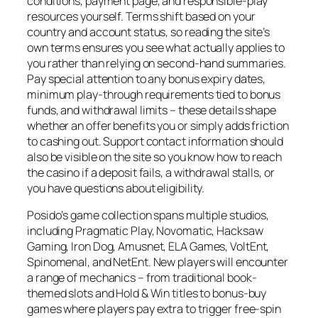
conditions, payment page, and responsible-play
resources yourself. Terms shift based on your
country and account status, so reading the site’s
own terms ensures you see what actually applies to
you rather than relying on second-hand summaries.
Pay special attention to any bonus expiry dates,
minimum play-through requirements tied to bonus
funds, and withdrawal limits – these details shape
whether an offer benefits you or simply adds friction
to cashing out. Support contact information should
also be visible on the site so you know how to reach
the casino if a deposit fails, a withdrawal stalls, or
you have questions about eligibility.
Posido’s game collection spans multiple studios,
including Pragmatic Play, Novomatic, Hacksaw
Gaming, Iron Dog, Amusnet, ELA Games, VoltEnt,
Spinomenal, and NetEnt. New players will encounter
a range of mechanics – from traditional book-
themed slots and Hold & Win titles to bonus-buy
games where players pay extra to trigger free-spin