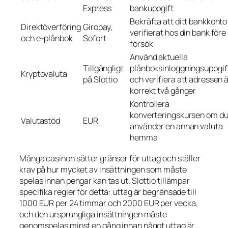
Express
bankuppgift
Bekräfta att ditt bankkonto
Direktöverföring
Giropay,
verifierat hos din bank före
och e-plånbok
Sofort
försök
Använd aktuella
Tillgängligt
plånboksinloggningsuppgif
Kryptovaluta
på Slottio
och verifiera att adressen 
korrekt två gånger
Kontrollera
konverteringskursen om d
Valutastöd
EUR
använder en annan valuta
hemma
Många casinon sätter gränser för uttag och ställer
krav på hur mycket av insättningen som måste
spelas innan pengar kan tas ut. Slottio tillämpar
specifika regler för detta: uttag är begränsade till
1000 EUR per 24 timmar och 2000 EUR per vecka,
och den ursprungliga insättningen måste
genomspelas minst en gång innan något uttag är