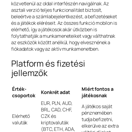
közvetlenül az oldal interfészén navigálnak. Az
asztali verzió teljes funkcionalitást biztosít,
beleértve a számlabejelentkezést, a befizetéseket
és a játékok eléréseit. Az összes funkció mobilon is
elérhető, így a játékosok akár útközben is
folytathatják a munkameneteiket vagy válthatnak
az eszközök között anélkül, hogy elvesznének a
fiókadatok vagy az aktív munkamenetben.
Platform és fizetési
jellemzők
Érték-
Miért fontos a
Konkrét adat
csoportok
játékosnak
EUR, PLN, AUD,
A játékos saját
BRL, CAD, CHF,
pénznemében
Elérhető
CZK és
tudja befizetni,
valuták
kriptovaluták
elkerülve az extra
(BTC, ETH, ADA,