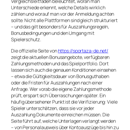
Vergleichsleitfaden beleuchtet, woran man
Unterschiede erkennt, welche Details wirklich
zählen und worauf man vor der Anmeldung achten
sollte. Nicht alle Plattformen sind gleich strukturiert
– und das gilt besonders für Auszahlungsregeln,
Bonusbedingungen und den Umgang mit
Spielerschutz.
Die offizielle Seite von
https://sportaza-de.net/
zeigt die aktuellen Bonusangebote, verfügbaren
Zahlungsmethoden und das Spielportfolio. Dort
lassen sich auch die genauen Konditionen einsehen
– etwa die Gültigkeitsdauer von Bonusguthaben
oder die Fristen für Auszahlungen nach einer
Anfrage. Wer vorab die eigene Zahlungsmethode
prüft, erspart sich Überraschungen später. Ein
häufig übersehener Punkt ist die Verifizierung: Viele
Spieler unterschätzen, dass sie vor jeder
Auszahlung Dokumente einreichen müssen. Die
Seite führt auf, welche Unterlagen verlangt werden
– von Personalausweis über Kontoauszüge bis hin zu