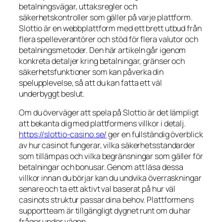
betalningsvägar, uttaksregler och
säkerhetskontroller som gäller på varje plattform.
Slottio är en webbplattform med ett brett utbud från
flera spelleverantörer och stöd för flera valutor och
betalningsmetoder. Den här artikeln går igenom
konkreta detaljer kring betalningar, gränser och
säkerhetsfunktioner som kan påverka din
spelupplevelse, så att du kan fatta ett väl
underbyggt beslut.
Om du överväger att spela på Slottio är det lämpligt
att bekanta dig med plattformens villkor i detalj.
https://slottio-casino.se/
ger en fullständig överblick
av hur casinot fungerar, vilka säkerhetsstandarder
som tillämpas och vilka begränsningar som gäller för
betalningar och bonusar. Genom att läsa dessa
villkor innan du börjar kan du undvika överraskningar
senare och ta ett aktivt val baserat på hur väl
casinots struktur passar dina behov. Plattformens
supportteam är tillgängligt dygnet runt om du har
frågor under vägen.