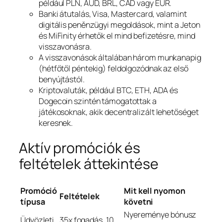
például PLN, AUD, BRL, CAD vagy EUR.
Banki átutalás, Visa, Mastercard, valamint
digitális peněnzügyi megoldások, mint a Jeton
és MiFinity érhetők el mind befizetésre, mind
visszavonásra.
A visszavonások általában három munkanapig
(hétfőtől péntekig) feldolgozódnak az első
benyújtástól.
Kriptovaluták, például BTC, ETH, ADA és
Dogecoin szintén támogatottak a
játékosoknak, akik decentralizált lehetőséget
keresnek.
Aktív promóciók és
feltételek áttekintése
Promóció
Mit kell nyomon
Feltételek
típusa
követni
Nyereménye bónusz
Üdvözleti
35x fogadás, 10