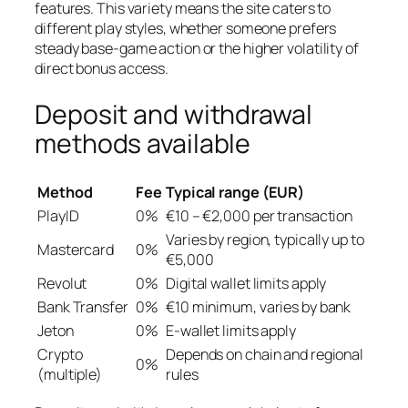
features. This variety means the site caters to
different play styles, whether someone prefers
steady base-game action or the higher volatility of
direct bonus access.
Deposit and withdrawal
methods available
Method
Fee
Typical range (EUR)
PlayID
0%
€10 – €2,000 per transaction
Varies by region, typically up to
Mastercard
0%
€5,000
Revolut
0%
Digital wallet limits apply
Bank Transfer
0%
€10 minimum, varies by bank
Jeton
0%
E-wallet limits apply
Crypto
Depends on chain and regional
0%
(multiple)
rules