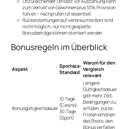
Unzureichender Umsatz vor Auszahlung kann
zum Verlust von Gewinnen plus 10% Provision
führen – nachprüfen ist essentiell
Rückerstattungen auf verbrauchte Boni sind
nicht möglich; nur nicht gespielte
Bonusbeträge können storniert werden
Bonusregeln im Überblick
Warum für den
Sportaza-
Aspekt
Vergleich
Standard
relevant
Längere
Gültigkeitsdauer
gibt mehr Zeit,
10 Tage
Bedingungen zu
(Casino),
Bonusgültigkeitsdauer
erfüllen; kurze
30 Tage
Fristen erhöhen
(Sport)
das Risiko, den
Bonus verfallen