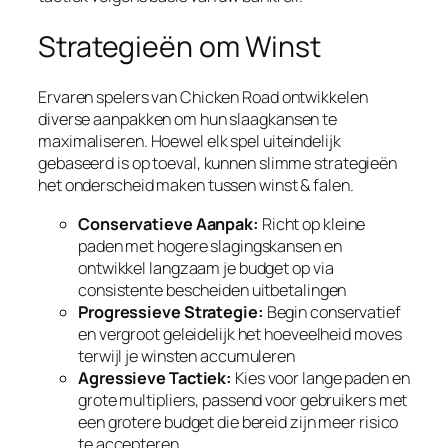
Strategieën om Winst
Ervaren spelers van Chicken Road ontwikkelen
diverse aanpakken om hun slaagkansen te
maximaliseren. Hoewel elk spel uiteindelijk
gebaseerd is op toeval, kunnen slimme strategieën
het onderscheid maken tussen winst & falen.
Conservatieve Aanpak:
Richt op kleine
paden met hogere slagingskansen en
ontwikkel langzaam je budget op via
consistente bescheiden uitbetalingen
Progressieve Strategie:
Begin conservatief
en vergroot geleidelijk het hoeveelheid moves
terwijl je winsten accumuleren
Agressieve Tactiek:
Kies voor lange paden en
grote multipliers, passend voor gebruikers met
een grotere budget die bereid zijn meer risico
te accepteren