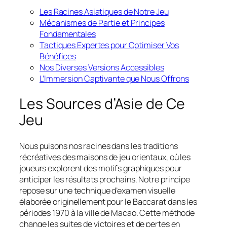
Les Racines Asiatiques de Notre Jeu
Mécanismes de Partie et Principes
Fondamentales
Tactiques Expertes pour Optimiser Vos
Bénéfices
Nos Diverses Versions Accessibles
L’Immersion Captivante que Nous Offrons
Les Sources d’Asie de Ce
Jeu
Nous puisons nos racines dans les traditions
récréatives des maisons de jeu orientaux, où les
joueurs explorent des motifs graphiques pour
anticiper les résultats prochains. Notre principe
repose sur une technique d’examen visuelle
élaborée originellement pour le Baccarat dans les
périodes 1970 à la ville de Macao. Cette méthode
change les suites de victoires et de pertes en