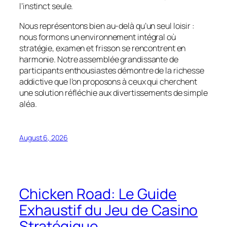
l’instinct seule.
Nous représentons bien au-delà qu’un seul loisir :
nous formons un environnement intégral où
stratégie, examen et frisson se rencontrent en
harmonie. Notre assemblée grandissante de
participants enthousiastes démontre de la richesse
addictive que l’on proposons à ceux qui cherchent
une solution réfléchie aux divertissements de simple
aléa.
August 6, 2026
Chicken Road: Le Guide
Exhaustif du Jeu de Casino
Stratégique