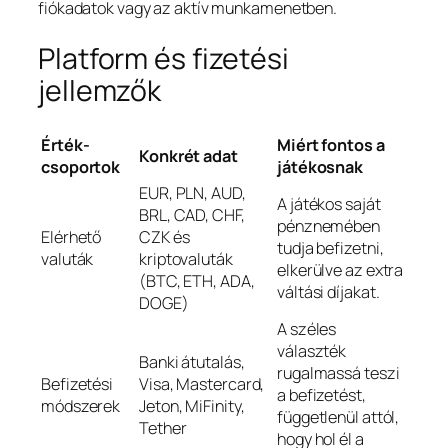
fiókadatok vagy az aktív munkamenetben.
Platform és fizetési
jellemzők
Érték-
Miért fontos a
Konkrét adat
csoportok
játékosnak
EUR, PLN, AUD,
A játékos saját
BRL, CAD, CHF,
pénznemében
Elérhető
CZK és
tudja befizetni,
valuták
kriptovaluták
elkerülve az extra
(BTC, ETH, ADA,
váltási díjakat.
DOGE)
A széles
választék
Banki átutalás,
rugalmassá teszi
Befizetési
Visa, Mastercard,
a befizetést,
módszerek
Jeton, MiFinity,
függetlenül attól,
Tether
hogy hol él a