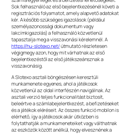
számla egyenlegét és a befizetési lehetőségeket.
Sok felhasználó az első bejelentkezésénél követi a
regisztrációs folyamatot, amely alapvető adatokat
kér. A később szükséges igazolások (például
személyazonossági dokumentum vagy
lakcímkigazolás) a felhasználó közvetlenül
tapasztalja meg a visszavonási kérelemnél. A
https://hu-slotexo.net/
útmutató részletesen
végigmegy azon, hogy mit várhatnak az első
bejelentkezéstől az első játékszeánsznak a
visszavonásig.
A Slotexo asztali böngészésen keresztüli
munkamenete egyenes, ahol a játékosok
közvetlenül az oldal interfészén navigálnak. Az
asztali verzió teljes funkcionalitást biztosít,
beleértve a számlabejelentkezést, a befizetéseket
és a játékok eléréseit. Az összes funkció mobilon is
elérhető, így a játékosok akár útközben is
folytathatják a munkameneteiket vagy válthatnak
az eszközök között anélkül, hogy elvesznének a