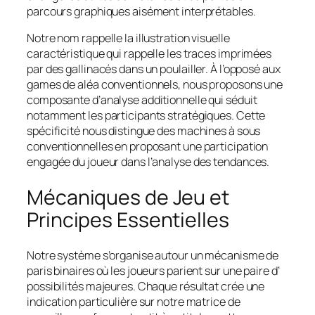
parcours graphiques aisément interprétables.
Notre nom rappelle la illustration visuelle
caractéristique qui rappelle les traces imprimées
par des gallinacés dans un poulailler. À l’opposé aux
games de aléa conventionnels, nous proposons une
composante d’analyse additionnelle qui séduit
notamment les participants stratégiques. Cette
spécificité nous distingue des machines à sous
conventionnelles en proposant une participation
engagée du joueur dans l’analyse des tendances.
Mécaniques de Jeu et
Principes Essentielles
Notre système s’organise autour un mécanisme de
paris binaires où les joueurs parient sur une paire d’
possibilités majeures. Chaque résultat crée une
indication particulière sur notre matrice de