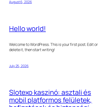
August 6, 2026
Hello world!
Welcome to WordPress. This is your first post. Edit or
delete it, then start writing!
July 25, 2026
Slotexo kaszinó: asztali és
mobil platformos felületek,