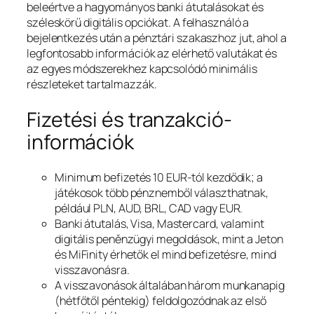
beleértve a hagyományos banki átutalásokat és
széleskörű digitális opciókat. A felhasználó a
bejelentkezés után a pénztári szakaszhoz jut, ahol a
legfontosabb információk az elérhető valutákat és
az egyes módszerekhez kapcsolódó minimális
részleteket tartalmazzák.
Fizetési és tranzakció-
információk
Minimum befizetés 10 EUR-tól kezdődik; a
játékosok több pénznemből választhatnak,
például PLN, AUD, BRL, CAD vagy EUR.
Banki átutalás, Visa, Mastercard, valamint
digitális peněnzügyi megoldások, mint a Jeton
és MiFinity érhetők el mind befizetésre, mind
visszavonásra.
A visszavonások általában három munkanapig
(hétfőtől péntekig) feldolgozódnak az első