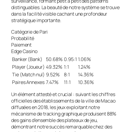
surveillance, formant petit à petit des patterns
distinguables. La beauté de notre système se trouve
dans la facilité visible cachant une profondeur
stratégique importante.
Catégorie de Pari
Probabilité
Paiement
Edge Casino
Banker (Bank)
50.68%
0.95:1
1.06%
Player (Joueur)
49.32%
1:1
1.24%
Tie (Match nul)
9.52%
8:1
14.36%
Paires Annexes
7.47%
11:1
10.36%
Un élément attesté et crucial : suivant les chiffres
officielles des établissements de la ville de Macao
diffusées en 2018, les jeux exploitant notre
mécanisme de tracking graphique produisent 88%
des gains d’ensemble des plateaux de jeu,
démontrant notre succès remarquable chez des