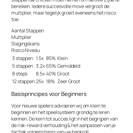
bereiken. Iedere succesvolle move vergroot de
multiplier, maar tegelijk groeit eveneens het risico
toe.
Aantal Stappen
Multiplier
Slagingskans
Risico Niveau
3 stappen
1.5x
85%
Klein
5 stappen
3.2x
65%
Gemiddeld
8 steps
8.5x
40%
Groot
12 stappen
25x
18%
Zeer Groot
Basisprincipes voor Beginners
Voor nieuwe spelers adviseren wij om klein te
beginnen en het speelsysteem grondig te leren
kennen. De kern tot succes ligt in het begrijpen van
de risk-reward verhouding & het aanpassen van je
tactiek volgens basis van uw bankroll.