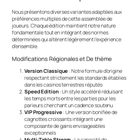
Nous présentons diverses variantes adaptées aux
préférences multiples de cette assemblée de
joueurs. Chaque édition maintient notre nature
fondamentale tout en intégrant des normes
déterminées qui altèrent légèrement l’expérience
d’ensemble.
Modifications Régionales et De thème
Version Classique
: Notre formule d’origine
respectant strictement les standards établies
dans les casinos terrestres réputés
Speed Edition
: Un style accéléré réduisant
les temps morts entre les parties pour les
parieurs cherchant un cadence soutenu
VIP Progressive
: Une version bonifiée de
cagnottes croissants intégrant une
composante de gains envisageables
exceptionnels
Multi-Table Stream
: La capacité de