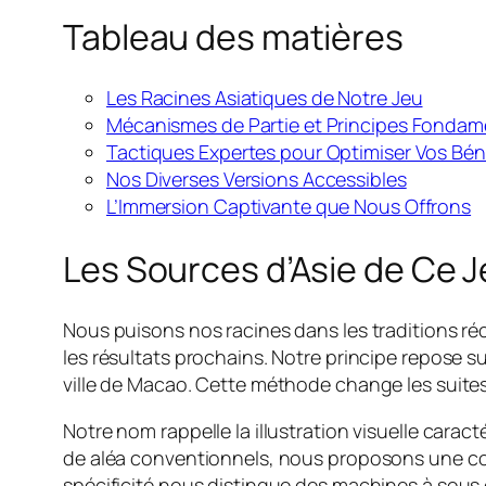
Tableau des matières
Les Racines Asiatiques de Notre Jeu
Mécanismes de Partie et Principes Fondam
Tactiques Expertes pour Optimiser Vos Bén
Nos Diverses Versions Accessibles
L’Immersion Captivante que Nous Offrons
Les Sources d’Asie de Ce 
Nous puisons nos racines dans les traditions ré
les résultats prochains. Notre principe repose s
ville de Macao. Cette méthode change les suites
Notre nom rappelle la illustration visuelle carac
de aléa conventionnels, nous proposons une com
spécificité nous distingue des machines à sous