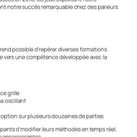
nt notre succès remarquable chez des parieurs
rend possible d’repérer diverses formations
lue vers une compétence développée avec la
e grille
a oscillant
 option sur plusieurs douzaines de parties
pants d’modifier leurs méthodes en temps réel.
s apparaissantes.