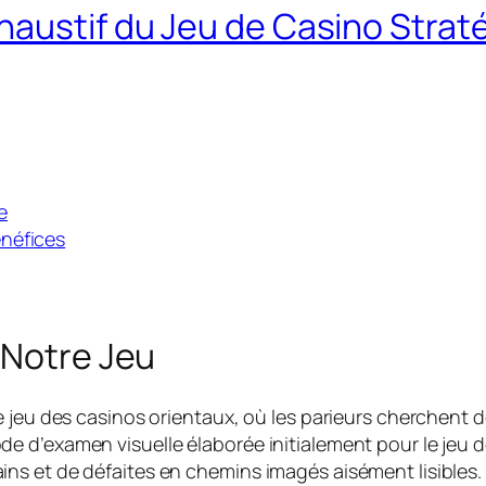
haustif du Jeu de Casino Strat
e
énéfices
 Notre Jeu
e jeu des casinos orientaux, où les parieurs cherchent d
e d’examen visuelle élaborée initialement pour le jeu 
ns et de défaites en chemins imagés aisément lisibles.