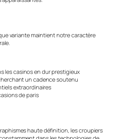
que variante maintient notre caractère
ale.
s les casinos en dur prestigieux
 recherchant un cadence soutenu
tiels extraordinaires
casions de paris
aphismes haute définition, les croupiers
ons constamment dans les technologies de