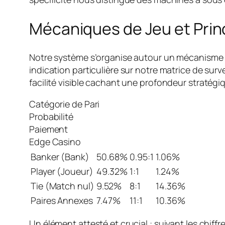
Mécaniques de Jeu et Prin
Notre système s’organise autour un mécanisme de
indication particulière sur notre matrice de surv
facilité visible cachant une profondeur stratégi
Catégorie de Pari
Probabilité
Paiement
Edge Casino
Banker (Bank)
50.68%
0.95:1
1.06%
Player (Joueur)
49.32%
1:1
1.24%
Tie (Match nul)
9.52%
8:1
14.36%
Paires Annexes
7.47%
11:1
10.36%
Un élément attesté et crucial : suivant les chiffr