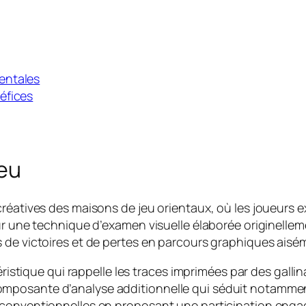
entales
éfices
Jeu
créatives des maisons de jeu orientaux, où les joueurs 
ur une technique d’examen visuelle élaborée originellem
 de victoires et de pertes en parcours graphiques aisém
téristique qui rappelle les traces imprimées par des gall
posante d’analyse additionnelle qui séduit notamment
 conventionnelles en proposant une participation enga