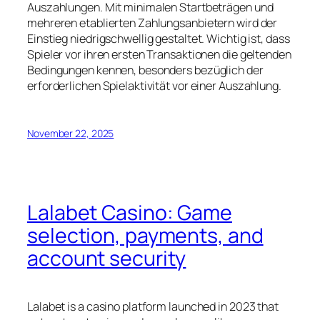
Auszahlungen. Mit minimalen Startbeträgen und
mehreren etablierten Zahlungsanbietern wird der
Einstieg niedrigschwellig gestaltet. Wichtig ist, dass
Spieler vor ihren ersten Transaktionen die geltenden
Bedingungen kennen, besonders bezüglich der
erforderlichen Spielaktivität vor einer Auszahlung.
November 22, 2025
Lalabet Casino: Game
selection, payments, and
account security
Lalabet is a casino platform launched in 2023 that