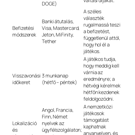
váltási díjakat.
DOGE)
A széles
választék
Banki átutalás,
rugalmassá teszi
Befizetési
Visa, Mastercard,
a befizetést,
módszerek
Jeton, MiFinity,
függetlenül attól,
Tether
hogy hol él a
játékos.
A játékos tudja,
hogy meddig kell
várnia az
Visszavonási
3 munkanap
eredményre; a
időkeret
(hétfő – péntek)
hétvégi kérelmek
hétfőn kezdenek
feldolgozódni.
A nemzetközi
Angol, Francia,
játékosok
Finn, Német
támogatást
Lokalizáció
nyelvek az
kaphatnak
és
ügyfélszolgálaton;
anyanyelven, és