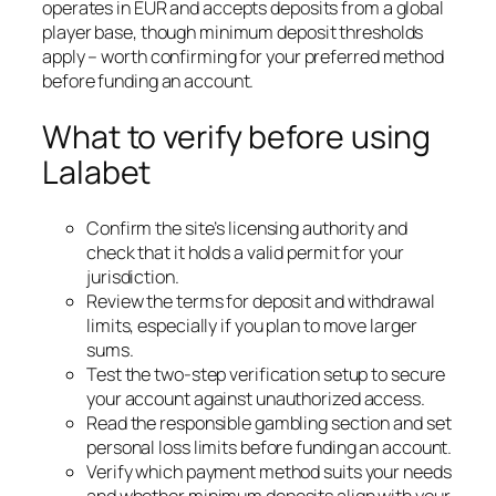
operates in EUR and accepts deposits from a global
player base, though minimum deposit thresholds
apply – worth confirming for your preferred method
before funding an account.
What to verify before using
Lalabet
Confirm the site’s licensing authority and
check that it holds a valid permit for your
jurisdiction.
Review the terms for deposit and withdrawal
limits, especially if you plan to move larger
sums.
Test the two-step verification setup to secure
your account against unauthorized access.
Read the responsible gambling section and set
personal loss limits before funding an account.
Verify which payment method suits your needs