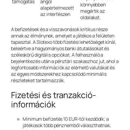
támogatás
angol
könnyebben
alapértelmezett
megértik az
az interfészen
oldalakat.
A befizetések és a visszavonások kritikus része
annak az élménynek, amelyet a játékos a felületen
tapasztal. A Slotexo több fizetési lehetőséget kínál,
beleértve a hagyományos banki átutalásokat és
széleskörű digitális opciókat. A felhasználó a
bejelentkezés után a pénztári szakaszhoz jut, ahol a
legfontosabb információk az elérhető valutákat és
az egyes módszerekhez kapcsolódó minimális
részleteket tartalmazzák.
Fizetési és tranzakció-
információk
Minimum befizetés 10 EUR-tól kezdődik; a
játékosok több pénznemből választhatnak,