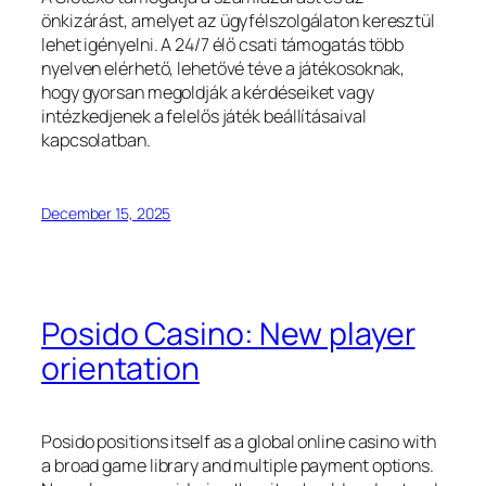
önkizárást, amelyet az ügyfélszolgálaton keresztül
lehet igényelni. A 24/7 élő csati támogatás több
nyelven elérhető, lehetővé téve a játékosoknak,
hogy gyorsan megoldják a kérdéseiket vagy
intézkedjenek a felelős játék beállításaival
kapcsolatban.
December 15, 2025
Posido Casino: New player
orientation
Posido positions itself as a global online casino with
a broad game library and multiple payment options.