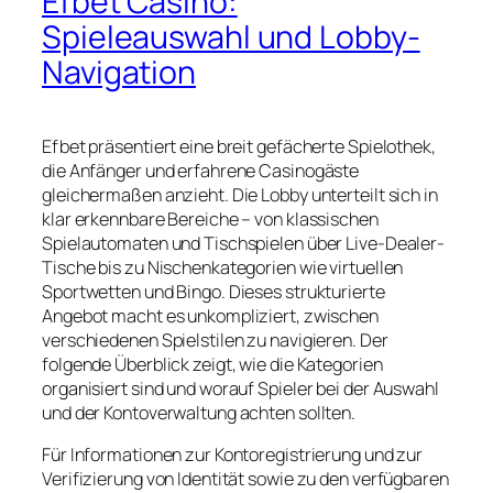
Efbet Casino:
Spieleauswahl und Lobby-
Navigation
Efbet präsentiert eine breit gefächerte Spielothek,
die Anfänger und erfahrene Casinogäste
gleichermaßen anzieht. Die Lobby unterteilt sich in
klar erkennbare Bereiche – von klassischen
Spielautomaten und Tischspielen über Live-Dealer-
Tische bis zu Nischenkategorien wie virtuellen
Sportwetten und Bingo. Dieses strukturierte
Angebot macht es unkompliziert, zwischen
verschiedenen Spielstilen zu navigieren. Der
folgende Überblick zeigt, wie die Kategorien
organisiert sind und worauf Spieler bei der Auswahl
und der Kontoverwaltung achten sollten.
Für Informationen zur Kontoregistrierung und zur
Verifizierung von Identität sowie zu den verfügbaren