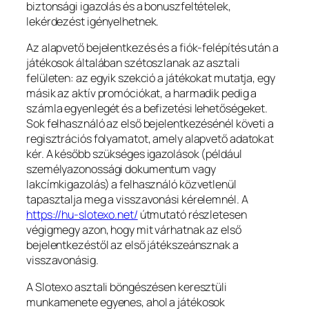
biztonsági igazolás és a bonuszfeltételek,
lekérdezést igényelhetnek.
Az alapvető bejelentkezés és a fiók-felépítés után a
játékosok általában szétoszlanak az asztali
felületen: az egyik szekció a játékokat mutatja, egy
másik az aktív promóciókat, a harmadik pedig a
számla egyenlegét és a befizetési lehetőségeket.
Sok felhasználó az első bejelentkezésénél követi a
regisztrációs folyamatot, amely alapvető adatokat
kér. A később szükséges igazolások (például
személyazonossági dokumentum vagy
lakcímkigazolás) a felhasználó közvetlenül
tapasztalja meg a visszavonási kérelemnél. A
https://hu-slotexo.net/
útmutató részletesen
végigmegy azon, hogy mit várhatnak az első
bejelentkezéstől az első játékszeánsznak a
visszavonásig.
A Slotexo asztali böngészésen keresztüli
munkamenete egyenes, ahol a játékosok