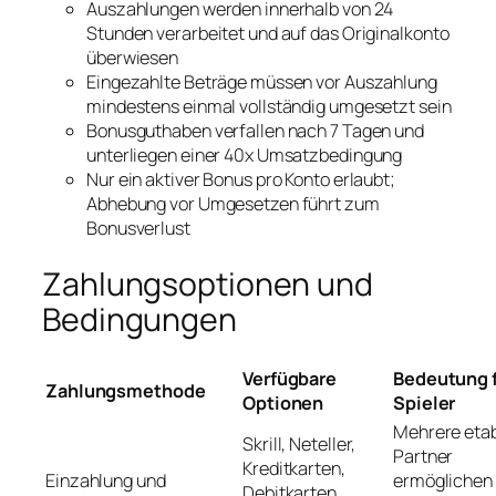
Auszahlungen werden innerhalb von 24
Stunden verarbeitet und auf das Originalkonto
überwiesen
Eingezahlte Beträge müssen vor Auszahlung
mindestens einmal vollständig umgesetzt sein
Bonusguthaben verfallen nach 7 Tagen und
unterliegen einer 40x Umsatzbedingung
Nur ein aktiver Bonus pro Konto erlaubt;
Abhebung vor Umgesetzen führt zum
Bonusverlust
Zahlungsoptionen und
Bedingungen
Verfügbare
Bedeutung 
Zahlungsmethode
Optionen
Spieler
Mehrere etab
Skrill, Neteller,
Partner
Kreditkarten,
Einzahlung und
ermöglichen
Debitkarten,