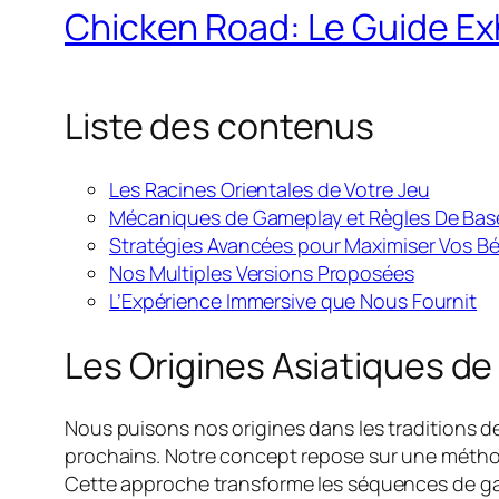
Chicken Road: Le Guide Ex
Liste des contenus
Les Racines Orientales de Votre Jeu
Mécaniques de Gameplay et Règles De Bas
Stratégies Avancées pour Maximiser Vos B
Nos Multiples Versions Proposées
L’Expérience Immersive que Nous Fournit
Les Origines Asiatiques de
Nous puisons nos origines dans les traditions d
prochains. Notre concept repose sur une méthod
Cette approche transforme les séquences de gai