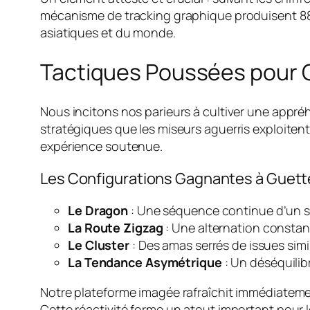
mécanisme de tracking graphique produisent 88
asiatiques et du monde.
Tactiques Poussées pour O
Nous incitons nos parieurs à cultiver une appré
stratégiques que les miseurs aguerris exploite
expérience soutenue.
Les Configurations Gagnantes à Guett
Le Dragon
: Une séquence continue d’un sim
La Route Zigzag
: Une alternation constant
Le Cluster
: Des amas serrés de issues simi
La Tendance Asymétrique
: Un déséquilib
Notre plateforme imagée rafraîchit immédiateme
Cette réactivité forme un atout important pour l