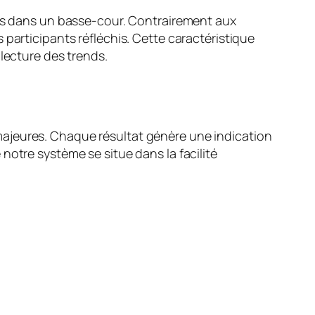
les dans un basse-cour. Contrairement aux
participants réfléchis. Cette caractéristique
lecture des trends.
majeures. Chaque résultat génère une indication
notre système se situe dans la facilité