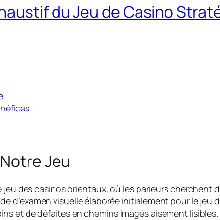
haustif du Jeu de Casino Strat
e
énéfices
 Notre Jeu
e jeu des casinos orientaux, où les parieurs cherchent d
e d’examen visuelle élaborée initialement pour le jeu 
ns et de défaites en chemins imagés aisément lisibles.