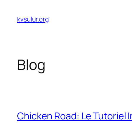
Skip
to
kvsulur.org
content
Blog
Chicken Road: Le Tutoriel