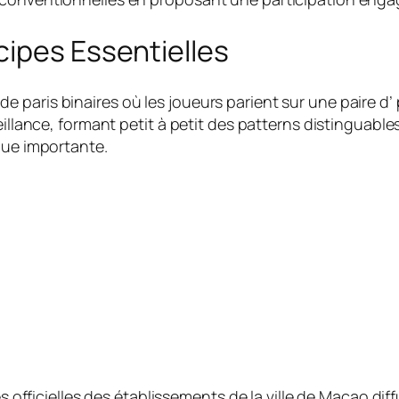
cipes Essentielles
 paris binaires où les joueurs parient sur une paire d’ 
eillance, formant petit à petit des patterns distinguabl
que importante.
es officielles des établissements de la ville de Macao dif