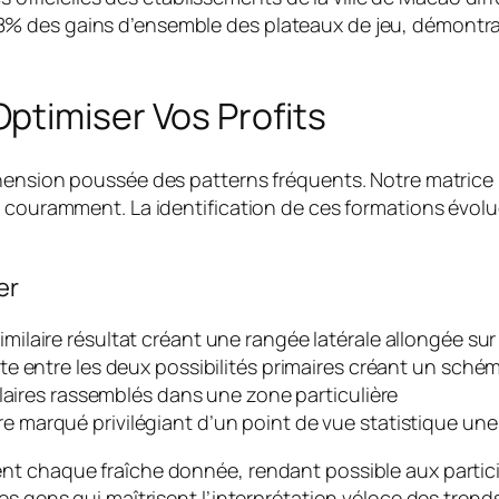
% des gains d’ensemble des plateaux de jeu, démontra
ptimiser Vos Profits
hension poussée des patterns fréquents. Notre matrice 
nt couramment. La identification de ces formations évo
er
ilaire résultat créant une rangée latérale allongée sur c
e entre les deux possibilités primaires créant un schém
laires rassemblés dans une zone particulière
re marqué privilégiant d’un point de vue statistique une
nt chaque fraîche donnée, rendant possible aux partici
es gens qui maîtrisent l’interprétation véloce des trend