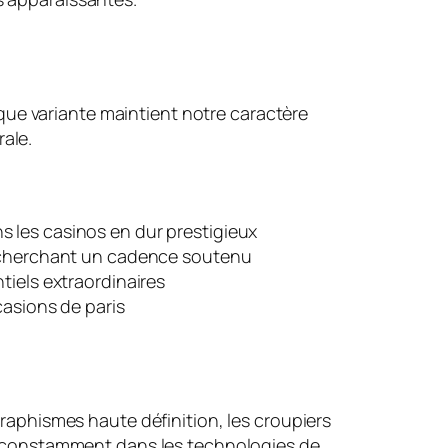
que variante maintient notre caractère
ale.
s les casinos en dur prestigieux
 recherchant un cadence soutenu
tiels extraordinaires
casions de paris
aphismes haute définition, les croupiers
ons constamment dans les technologies de