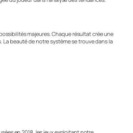
possibilités majeures. Chaque résultat crée une
es. La beauté de notre système se trouve dans la
fusées en 2018, les jeux exploitant notre