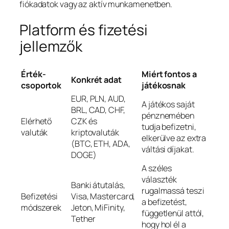
fiókadatok vagy az aktív munkamenetben.
Platform és fizetési
jellemzők
Érték-
Miért fontos a
Konkrét adat
csoportok
játékosnak
EUR, PLN, AUD,
A játékos saját
BRL, CAD, CHF,
pénznemében
Elérhető
CZK és
tudja befizetni,
valuták
kriptovaluták
elkerülve az extra
(BTC, ETH, ADA,
váltási díjakat.
DOGE)
A széles
választék
Banki átutalás,
rugalmassá teszi
Befizetési
Visa, Mastercard,
a befizetést,
módszerek
Jeton, MiFinity,
függetlenül attól,
Tether
hogy hol él a