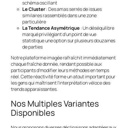
schéma oscillant
Le Cluster
: Des amas serrés de issues
similaires rassemblés dans une zone
particulière
La Tendance Asymétrique
: Un déséquilibre
marqué privilégiant d’un point de vue
statistique une option sur plusieurs douzaines
de parties
Notre plateforme imagée rafraîchit immédiatement
chaque fraîche donnée, rendant possible aux
participants d’modifier leurs méthodes en temps
réel. Cette réactivité forme un atout important pour
les gens qui maîtrisent l’interprétation véloce des
trends apparaissantes.
Nos Multiples Variantes
Disponibles
Nous proposons diverses déclinaisons adaptées aux