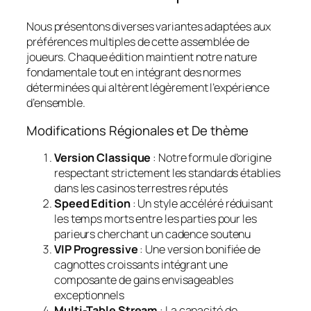
Nous présentons diverses variantes adaptées aux
préférences multiples de cette assemblée de
joueurs. Chaque édition maintient notre nature
fondamentale tout en intégrant des normes
déterminées qui altèrent légèrement l’expérience
d’ensemble.
Modifications Régionales et De thème
Version Classique
: Notre formule d’origine
respectant strictement les standards établies
dans les casinos terrestres réputés
Speed Edition
: Un style accéléré réduisant
les temps morts entre les parties pour les
parieurs cherchant un cadence soutenu
VIP Progressive
: Une version bonifiée de
cagnottes croissants intégrant une
composante de gains envisageables
exceptionnels
Multi-Table Stream
: La capacité de