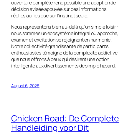
ouverture complète rend possible une adoption de
décision avisée appuyée sur des informations
réelles au lieu que sur l’instinct seule.
Nous représentons bien au-delà qu’un simple loisir :
nous sommes un écosystème intégral où approche,
examen et excitation se rejoignent en harmonie.
Notre collectivité grandissante de participants
enthousiastes témoigne de la complexité addictive
que nous offrons à ceux qui désirent une option
intelligente aux divertissements de simple hasard.
August 6, 2026
Chicken Road: De Complete
Handleiding voor Dit