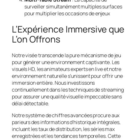
surveiller simultanément multiples surfaces
pour multiplier les occasions de enjeux
L’Expérience Immersive que
L’on Offrons
Notre visée transcende la pure mécanisme de jeu
pour générer une environnement captivante. Les
visuels HD, les animateurs experts en live et notre
environnement naturelle s’unissent pour offrir une
immersion entière. Nous investissons
continuellement dans les techniques de streaming
pour assurer une qualité visuelle impeccable sans
délai détectable.
Notre système de chiffres avancées procure aux
parieurs des informations d’historique intégrales,
incluant les taux de distribution, les séries max
enregistrées et les tendances temporelles. Cette