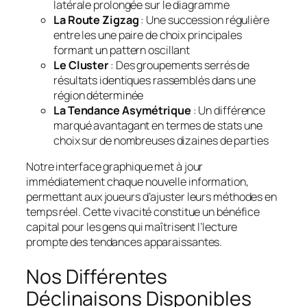
latérale prolongée sur le diagramme
La Route Zigzag
: Une succession régulière
entre les une paire de choix principales
formant un pattern oscillant
Le Cluster
: Des groupements serrés de
résultats identiques rassemblés dans une
région déterminée
La Tendance Asymétrique
: Un différence
marqué avantagant en termes de stats une
choix sur de nombreuses dizaines de parties
Notre interface graphique met à jour
immédiatement chaque nouvelle information,
permettant aux joueurs d’ajuster leurs méthodes en
temps réel. Cette vivacité constitue un bénéfice
capital pour les gens qui maîtrisent l’lecture
prompte des tendances apparaissantes.
Nos Différentes
Déclinaisons Disponibles