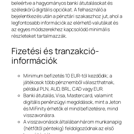
beleértve a hagyományos banki átutalásokat és
széleskörű digitális opciókat. A felhasználó a
bejelentkezés után a pénztári szakaszhoz jut, ahol a
legfontosabb információk az elérhető valutákat és
az egyes módszerekhez kapcsolódó minimális
részleteket tartalmazzák.
Fizetési és tranzakció-
információk
Minimum befizetés 10 EUR-tól kezdődik; a
játékosok több pénznemből választhatnak,
például PLN, AUD, BRL, CAD vagy EUR.
Banki átutalás, Visa, Mastercard, valamint
digitális peněnzügyi megoldások, mint a Jeton
és MiFinity érhetők el mind befizetésre, mind
visszavonásra.
A visszavonások általában három munkanapig
(hétfőtől péntekig) feldolgozódnak az első