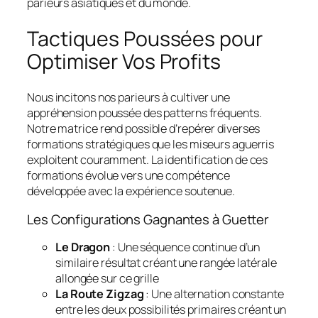
parieurs asiatiques et du monde.
Tactiques Poussées pour
Optimiser Vos Profits
Nous incitons nos parieurs à cultiver une
appréhension poussée des patterns fréquents.
Notre matrice rend possible d’repérer diverses
formations stratégiques que les miseurs aguerris
exploitent couramment. La identification de ces
formations évolue vers une compétence
développée avec la expérience soutenue.
Les Configurations Gagnantes à Guetter
Le Dragon
: Une séquence continue d’un
similaire résultat créant une rangée latérale
allongée sur ce grille
La Route Zigzag
: Une alternation constante
entre les deux possibilités primaires créant un