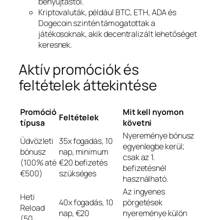
benyújtástól.
Kriptovaluták, például BTC, ETH, ADA és
Dogecoin szintén támogatottak a
játékosoknak, akik decentralizált lehetőséget
keresnek.
Aktív promóciók és
feltételek áttekintése
Promóció
Mit kell nyomon
Feltételek
típusa
követni
Nyereménye bónusz
Üdvözleti
35x fogadás, 10
egyenlegbe kerül;
bónusz
nap, minimum
csak az 1.
(100% até
€20 befizetés
befizetésnél
€500)
szükséges
használható.
Az ingyenes
Heti
40x fogadás, 10
pörgetések
Reload
nap, €20
nyereménye külön
(50