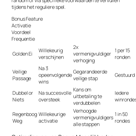
random òf via specifieke voorwaarden te vervullen
tijdens het reguliere spel.
Bonus Feature
Activatie
Voordeel
Frequentie
2x
Willekeurig
1 per 15
Golden Ei
vermenigvuldiger
verschijnen
ronden
verhoging
Na 3
Veilige
Gegarandeerde
opeenvolgende
Gestuurd
Passage
veilige stap
wins
Kans om
Dubbel or
Na succesvolle
Iedere
uitbetaling te
Niets
oversteek
winronde
verdubbelen
Verhoogde
Regenboog
Willekeurige
1 in 50
vermenigvuldigers
Weg
activatie
rondes
alle stappen