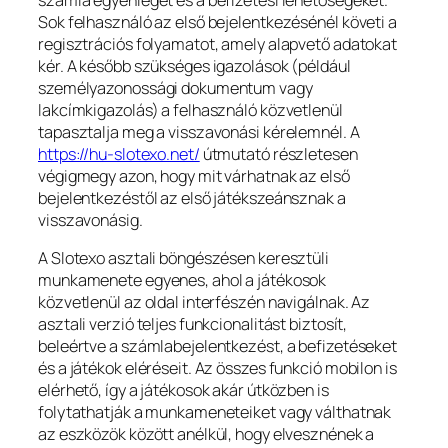
számla egyenlegét és a befizetési lehetőségeket.
Sok felhasználó az első bejelentkezésénél követi a
regisztrációs folyamatot, amely alapvető adatokat
kér. A később szükséges igazolások (például
személyazonossági dokumentum vagy
lakcímkigazolás) a felhasználó közvetlenül
tapasztalja meg a visszavonási kérelemnél. A
https://hu-slotexo.net/
útmutató részletesen
végigmegy azon, hogy mit várhatnak az első
bejelentkezéstől az első játékszeánsznak a
visszavonásig.
A Slotexo asztali böngészésen keresztüli
munkamenete egyenes, ahol a játékosok
közvetlenül az oldal interfészén navigálnak. Az
asztali verzió teljes funkcionalitást biztosít,
beleértve a számlabejelentkezést, a befizetéseket
és a játékok eléréseit. Az összes funkció mobilon is
elérhető, így a játékosok akár útközben is
folytathatják a munkameneteiket vagy válthatnak
az eszközök között anélkül, hogy elvesznének a