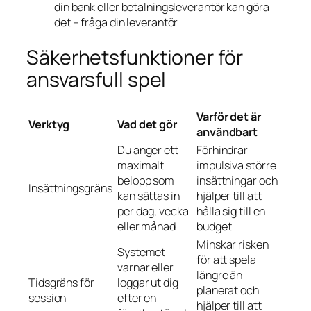
din bank eller betalningsleverantör kan göra
det – fråga din leverantör
Säkerhetsfunktioner för
ansvarsfull spel
Varför det är
Verktyg
Vad det gör
användbart
Du anger ett
Förhindrar
maximalt
impulsiva större
belopp som
insättningar och
Insättningsgräns
kan sättas in
hjälper till att
per dag, vecka
hålla sig till en
eller månad
budget
Minskar risken
Systemet
för att spela
varnar eller
längre än
Tidsgräns för
loggar ut dig
planerat och
session
efter en
hjälper till att