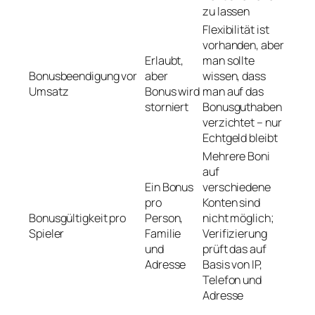
zu lassen
Flexibilität ist
vorhanden, aber
Erlaubt,
man sollte
Bonusbeendigung vor
aber
wissen, dass
Umsatz
Bonus wird
man auf das
storniert
Bonusguthaben
verzichtet – nur
Echtgeld bleibt
Mehrere Boni
auf
Ein Bonus
verschiedene
pro
Konten sind
Bonusgültigkeit pro
Person,
nicht möglich;
Spieler
Familie
Verifizierung
und
prüft das auf
Adresse
Basis von IP,
Telefon und
Adresse