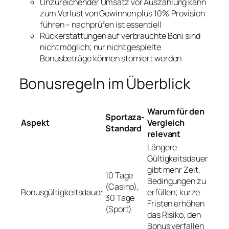
Unzureichender Umsatz vor Auszahlung kann
zum Verlust von Gewinnen plus 10% Provision
führen – nachprüfen ist essentiell
Rückerstattungen auf verbrauchte Boni sind
nicht möglich; nur nicht gespielte
Bonusbeträge können storniert werden
Bonusregeln im Überblick
Warum für den
Sportaza-
Aspekt
Vergleich
Standard
relevant
Längere
Gültigkeitsdauer
gibt mehr Zeit,
10 Tage
Bedingungen zu
(Casino),
Bonusgültigkeitsdauer
erfüllen; kurze
30 Tage
Fristen erhöhen
(Sport)
das Risiko, den
Bonus verfallen