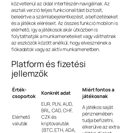
közvetlenül az oldal interfészén navigálnak. Az
asztali verzió teljes funkcionalitást biztosít,
beleértve a számlabejelentkezést, a befizetéseket
és a játékok eléréseit. Az összes funkció mobilon is
elérhető, így a játékosok akár útközben is
folytathatják a munkameneteiket vagy válthatnak
az eszközök között anélkül, hogy elvesznének a
fiókadatok vagy az aktív munkamenetben.
Platform és fizetési
jellemzők
Érték-
Miért fontos a
Konkrét adat
csoportok
játékosnak
EUR, PLN, AUD,
A játékos saját
BRL, CAD, CHF,
pénznemében
Elérhető
CZK és
tudja befizetni,
valuták
kriptovaluták
elkerülve az extra
(BTC, ETH, ADA,