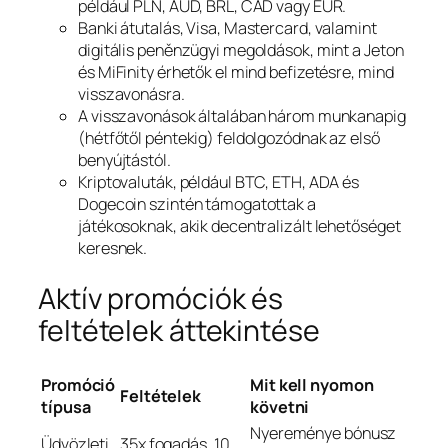
például PLN, AUD, BRL, CAD vagy EUR.
Banki átutalás, Visa, Mastercard, valamint
digitális peněnzügyi megoldások, mint a Jeton
és MiFinity érhetők el mind befizetésre, mind
visszavonásra.
A visszavonások általában három munkanapig
(hétfőtől péntekig) feldolgozódnak az első
benyújtástól.
Kriptovaluták, például BTC, ETH, ADA és
Dogecoin szintén támogatottak a
játékosoknak, akik decentralizált lehetőséget
keresnek.
Aktív promóciók és
feltételek áttekintése
Promóció
Mit kell nyomon
Feltételek
típusa
követni
Nyereménye bónusz
Üdvözleti
35x fogadás, 10