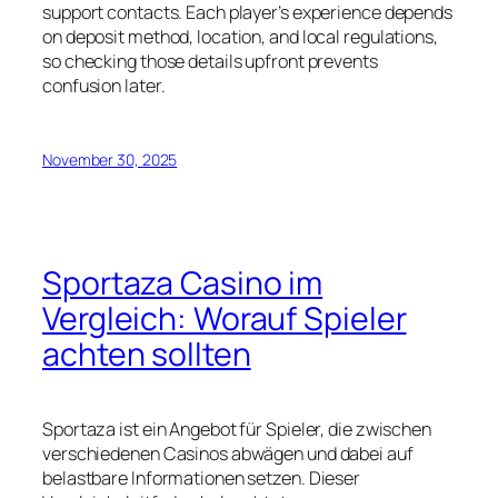
support contacts. Each player’s experience depends
on deposit method, location, and local regulations,
so checking those details upfront prevents
confusion later.
November 30, 2025
Sportaza Casino im
Vergleich: Worauf Spieler
achten sollten
Sportaza ist ein Angebot für Spieler, die zwischen
verschiedenen Casinos abwägen und dabei auf
belastbare Informationen setzen. Dieser