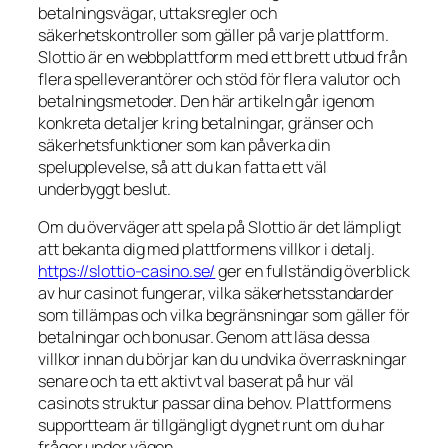
betalningsvägar, uttaksregler och
säkerhetskontroller som gäller på varje plattform.
Slottio är en webbplattform med ett brett utbud från
flera spelleverantörer och stöd för flera valutor och
betalningsmetoder. Den här artikeln går igenom
konkreta detaljer kring betalningar, gränser och
säkerhetsfunktioner som kan påverka din
spelupplevelse, så att du kan fatta ett väl
underbyggt beslut.
Om du överväger att spela på Slottio är det lämpligt
att bekanta dig med plattformens villkor i detalj.
https://slottio-casino.se/
ger en fullständig överblick
av hur casinot fungerar, vilka säkerhetsstandarder
som tillämpas och vilka begränsningar som gäller för
betalningar och bonusar. Genom att läsa dessa
villkor innan du börjar kan du undvika överraskningar
senare och ta ett aktivt val baserat på hur väl
casinots struktur passar dina behov. Plattformens
supportteam är tillgängligt dygnet runt om du har
frågor under vägen.