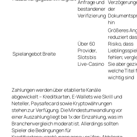
Anfrage und
Verzögerunge
bestandener
der
Verifizierung
Dokumentsp
hin
Größeres An
reduziert das
Über 60
Risiko, dass
Provider,
Lieblingsspie
Spielangebot Breite
Slots bis
fehlen; vergl
Live-Casino
Sie aber gezie
welche Titel 
wichtig sind
Zahlungen werden über etablierte Kanäle
abgewickelt – Kreditkarten, E-Wallets wie Skrill und
Neteller, Paysafecard sowie Kryptowährungen
stehen zur Verfügung. Die Mindestumwandlung vor
einer Auszahlung liegt bei 1x der Einzahlung, was im
Branchenvergleich moderat ist. Allerdings sollten
Spieler die Bedingungen für