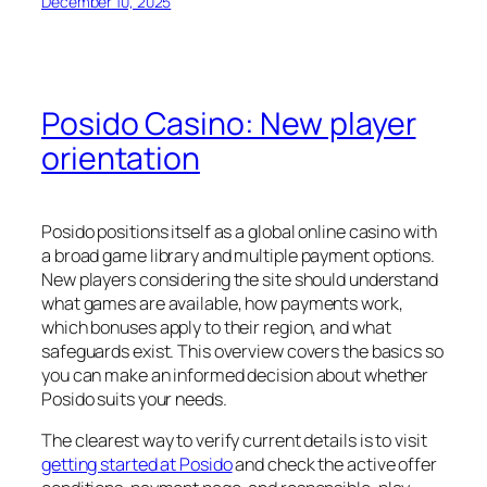
December 10, 2025
Posido Casino: New player
orientation
Posido positions itself as a global online casino with
a broad game library and multiple payment options.
New players considering the site should understand
what games are available, how payments work,
which bonuses apply to their region, and what
safeguards exist. This overview covers the basics so
you can make an informed decision about whether
Posido suits your needs.
The clearest way to verify current details is to visit
getting started at Posido
and check the active offer