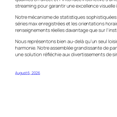
streaming pour garantir une excellence visuelle 
Notre mécanisme de statistiques sophistiquées 
séries max enregistrées et les orientations hora
renseignements réelles davantage que sur l’insti
Nous représentons bien au-delà qu’un seul loisi
harmonie. Notre assemblée grandissante de part
une solution réfléchie aux divertissements de si
August 6, 2026