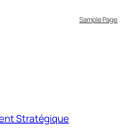
Sample Page
ment Stratégique