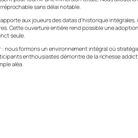
irréprochable sans délai notable.
apporte aux joueurs des datas d’historique intégrales,
ires. Cette ouverture entière rend possible une adoption
nct seule.
r : nous formons un environnement intégral où stratégi
icipants enthousiastes démontre de la richesse addict
mple aléa.