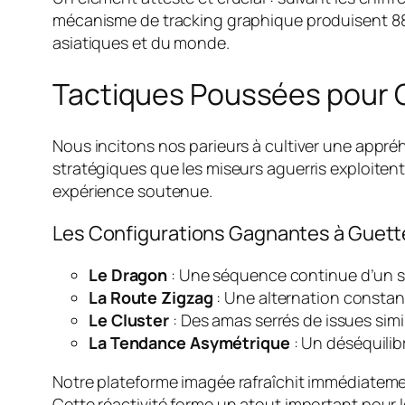
mécanisme de tracking graphique produisent 88
asiatiques et du monde.
Tactiques Poussées pour O
Nous incitons nos parieurs à cultiver une appré
stratégiques que les miseurs aguerris exploite
expérience soutenue.
Les Configurations Gagnantes à Guett
Le Dragon
: Une séquence continue d’un sim
La Route Zigzag
: Une alternation constant
Le Cluster
: Des amas serrés de issues simi
La Tendance Asymétrique
: Un déséquilib
Notre plateforme imagée rafraîchit immédiateme
Cette réactivité forme un atout important pour l