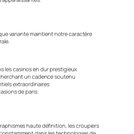
que variante maintient notre caractère
ale.
s les casinos en dur prestigieux
 recherchant un cadence soutenu
tiels extraordinaires
casions de paris
aphismes haute définition, les croupiers
ons constamment dans les technologies de