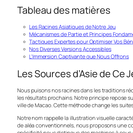
Tableau des matières
Les Racines Asiatiques de Notre Jeu
Mécanismes de Partie et Principes Fondam
Tactiques Expertes pour Optimiser Vos Bén
Nos Diverses Versions Accessibles
L’Immersion Captivante que Nous Offrons
Les Sources d’Asie de Ce 
Nous puisons nos racines dans les traditions ré
les résultats prochains. Notre principe repose s
ville de Macao. Cette méthode change les suites
Notre nom rappelle la illustration visuelle carac
de aléa conventionnels, nous proposons une com
spécificité nous distingue des machines à sous