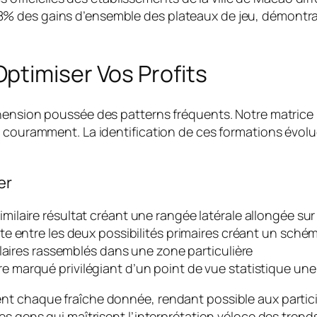
% des gains d’ensemble des plateaux de jeu, démontra
ptimiser Vos Profits
hension poussée des patterns fréquents. Notre matrice 
nt couramment. La identification de ces formations évo
er
ilaire résultat créant une rangée latérale allongée sur c
e entre les deux possibilités primaires créant un schém
laires rassemblés dans une zone particulière
re marqué privilégiant d’un point de vue statistique une
nt chaque fraîche donnée, rendant possible aux partici
es gens qui maîtrisent l’interprétation véloce des trend