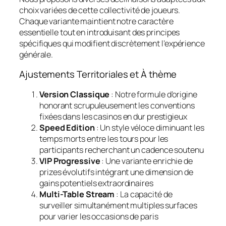
choix variées de cette collectivité de joueurs.
Chaque variante maintient notre caractère
essentielle tout en introduisant des principes
spécifiques qui modifient discrètement l’expérience
générale.
Ajustements Territoriales et À thème
Version Classique
: Notre formule d’origine
honorant scrupuleusement les conventions
fixées dans les casinos en dur prestigieux
Speed Edition
: Un style véloce diminuant les
temps morts entre les tours pour les
participants recherchant un cadence soutenu
VIP Progressive
: Une variante enrichie de
prizes évolutifs intégrant une dimension de
gains potentiels extraordinaires
Multi-Table Stream
: La capacité de
surveiller simultanément multiples surfaces
pour varier les occasions de paris