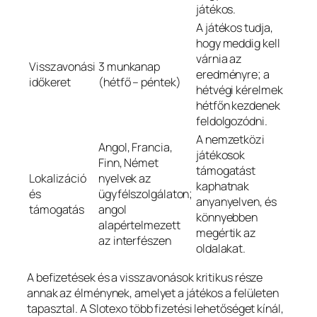
játékos.
A játékos tudja,
hogy meddig kell
várnia az
Visszavonási
3 munkanap
eredményre; a
időkeret
(hétfő – péntek)
hétvégi kérelmek
hétfőn kezdenek
feldolgozódni.
A nemzetközi
Angol, Francia,
játékosok
Finn, Német
támogatást
Lokalizáció
nyelvek az
kaphatnak
és
ügyfélszolgálaton;
anyanyelven, és
támogatás
angol
könnyebben
alapértelmezett
megértik az
az interfészen
oldalakat.
A befizetések és a visszavonások kritikus része
annak az élménynek, amelyet a játékos a felületen
tapasztal. A Slotexo több fizetési lehetőséget kínál,