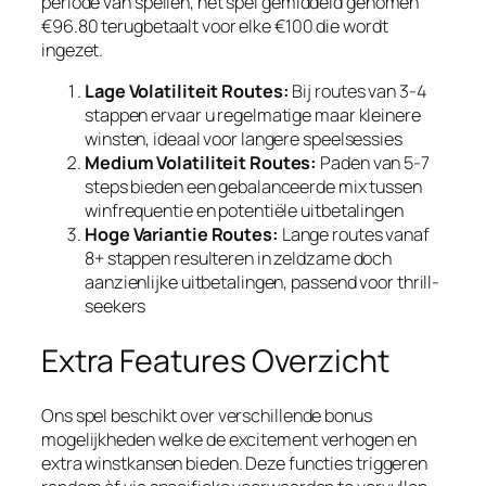
periode van spellen, het spel gemiddeld genomen
€96.80 terugbetaalt voor elke €100 die wordt
ingezet.
Lage Volatiliteit Routes:
Bij routes van 3-4
stappen ervaar u regelmatige maar kleinere
winsten, ideaal voor langere speelsessies
Medium Volatiliteit Routes:
Paden van 5-7
steps bieden een gebalanceerde mix tussen
winfrequentie en potentiële uitbetalingen
Hoge Variantie Routes:
Lange routes vanaf
8+ stappen resulteren in zeldzame doch
aanzienlijke uitbetalingen, passend voor thrill-
seekers
Extra Features Overzicht
Ons spel beschikt over verschillende bonus
mogelijkheden welke de excitement verhogen en
extra winstkansen bieden. Deze functies triggeren