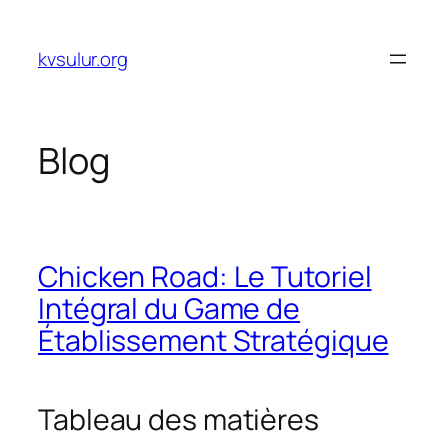
Skip
to
kvsulur.org
content
Blog
Chicken Road: Le Tutoriel
Intégral du Game de
Établissement Stratégique
Tableau des matières