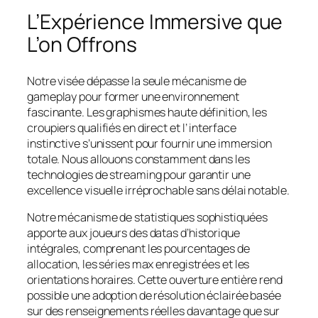
L’Expérience Immersive que
L’on Offrons
Notre visée dépasse la seule mécanisme de
gameplay pour former une environnement
fascinante. Les graphismes haute définition, les
croupiers qualifiés en direct et l’ interface
instinctive s’unissent pour fournir une immersion
totale. Nous allouons constamment dans les
technologies de streaming pour garantir une
excellence visuelle irréprochable sans délai notable.
Notre mécanisme de statistiques sophistiquées
apporte aux joueurs des datas d’historique
intégrales, comprenant les pourcentages de
allocation, les séries max enregistrées et les
orientations horaires. Cette ouverture entière rend
possible une adoption de résolution éclairée basée
sur des renseignements réelles davantage que sur