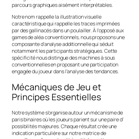
parcours graphiques aisément interprétables.
Notre nom rappelle la illustration visuelle
caractéristique qui rappelle les traces imprimées
par des gallinacés dans un poulailler. À l’opposé aux
games de aléa conventionnels, nous proposons une
composante d’analyse additionnelle qui séduit
notamment les participants stratégiques. Cette
spécificité nous distingue des machines à sous
conventionnelles en proposant une participation
engagée du joueur dans l’analyse des tendances.
Mécaniques de Jeu et
Principes Essentielles
Notre système s’organise autour un mécanisme de
paris binaires où les joueurs parient sur une paire d’
possibilités majeures. Chaque résultat crée une
indication particulière sur notre matrice de