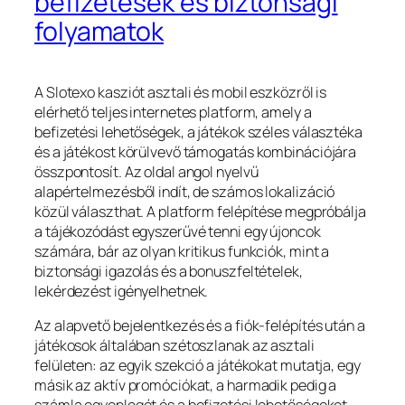
befizetések és biztonsági
folyamatok
A Slotexo kasziót asztali és mobil eszközről is
elérhető teljes internetes platform, amely a
befizetési lehetőségek, a játékok széles választéka
és a játékost körülvevő támogatás kombinációjára
összpontosít. Az oldal angol nyelvű
alapértelmezésből indít, de számos lokalizáció
közül választhat. A platform felépítése megpróbálja
a tájékozódást egyszerűvé tenni egy újoncok
számára, bár az olyan kritikus funkciók, mint a
biztonsági igazolás és a bonuszfeltételek,
lekérdezést igényelhetnek.
Az alapvető bejelentkezés és a fiók-felépítés után a
játékosok általában szétoszlanak az asztali
felületen: az egyik szekció a játékokat mutatja, egy
másik az aktív promóciókat, a harmadik pedig a