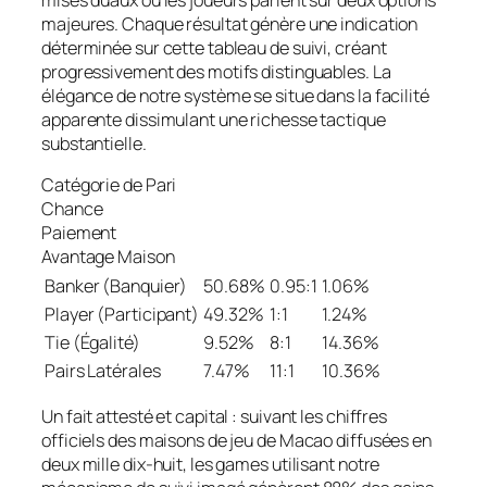
mises duaux où les joueurs parient sur deux options
majeures. Chaque résultat génère une indication
déterminée sur cette tableau de suivi, créant
progressivement des motifs distinguables. La
élégance de notre système se situe dans la facilité
apparente dissimulant une richesse tactique
substantielle.
Catégorie de Pari
Chance
Paiement
Avantage Maison
Banker (Banquier)
50.68%
0.95:1
1.06%
Player (Participant)
49.32%
1:1
1.24%
Tie (Égalité)
9.52%
8:1
14.36%
Pairs Latérales
7.47%
11:1
10.36%
Un fait attesté et capital : suivant les chiffres
officiels des maisons de jeu de Macao diffusées en
deux mille dix-huit, les games utilisant notre