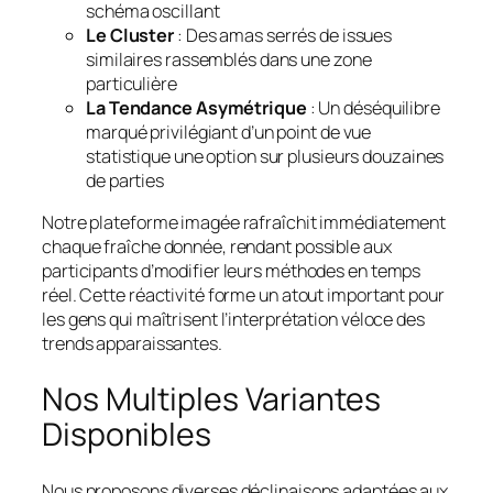
schéma oscillant
Le Cluster
: Des amas serrés de issues
similaires rassemblés dans une zone
particulière
La Tendance Asymétrique
: Un déséquilibre
marqué privilégiant d’un point de vue
statistique une option sur plusieurs douzaines
de parties
Notre plateforme imagée rafraîchit immédiatement
chaque fraîche donnée, rendant possible aux
participants d’modifier leurs méthodes en temps
réel. Cette réactivité forme un atout important pour
les gens qui maîtrisent l’interprétation véloce des
trends apparaissantes.
Nos Multiples Variantes
Disponibles
Nous proposons diverses déclinaisons adaptées aux