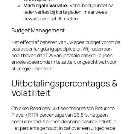
Martingale Variatie:
Verdubbel je inzet na
ieder verlies bij korte paden, maar wees
bewust over tafellimieten
Budget Management
Het effectief beheren van uw speelbudget vormt de
basis voor langdurig speelplezier. Wij raden aan
nooit boven dan 5% van je totale bankroll bij een
enkele speelronde in te zetten, ongeacht wat voor
strategie u hanteert.
Uitbetalingspercentages &
Volatiliteit
Chicken Road gebruikt een theoretisch Return to
Player (RTP) percentage van 96.8%, hetgeen
concurrerend is binnen de online casino-industrie.
Het percentage houdt in dat over een uitgebreide