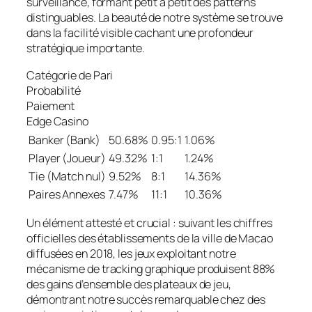
surveillance, formant petit à petit des patterns
distinguables. La beauté de notre système se trouve
dans la facilité visible cachant une profondeur
stratégique importante.
Catégorie de Pari
Probabilité
Paiement
Edge Casino
Banker (Bank)
50.68%
0.95:1
1.06%
Player (Joueur)
49.32%
1:1
1.24%
Tie (Match nul)
9.52%
8:1
14.36%
Paires Annexes
7.47%
11:1
10.36%
Un élément attesté et crucial : suivant les chiffres
officielles des établissements de la ville de Macao
diffusées en 2018, les jeux exploitant notre
mécanisme de tracking graphique produisent 88%
des gains d’ensemble des plateaux de jeu,
démontrant notre succès remarquable chez des