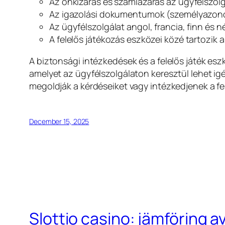
Az önkizárás és számlazárás az ügyfélszolgá
Az igazolási dokumentumok (személyazonos
Az ügyfélszolgálat angol, francia, finn és
A felelős játékozás eszközei közé tartozik a
A biztonsági intézkedések és a felelős játék es
amelyet az ügyfélszolgálaton keresztül lehet ig
megoldják a kérdéseiket vagy intézkedjenek a fel
December 15, 2025
Slottio casino: jämföring a