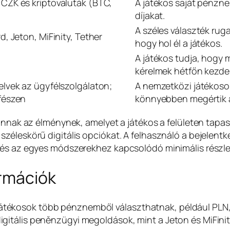
 CZK és kriptovaluták (BTC,
A játékos saját pénznem
díjakat.
A széles választék ruga
d, Jeton, MiFinity, Tether
hogy hol él a játékos.
A játékos tudja, hogy 
kérelmek hétfőn kezde
elvek az ügyfélszolgálaton;
A nemzetközi játékoso
rfészen
könnyebben megértik a
annak az élménynek, amelyet a játékos a felületen tapasz
zéleskörű digitális opciókat. A felhasználó a bejelentk
 és az egyes módszerekhez kapcsolódó minimális részle
ormációk
játékosok több pénznemből választhatnak, például PLN
digitális peněnzügyi megoldások, mint a Jeton és MiFini