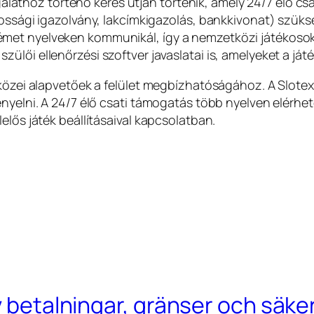
lathoz történő kérés útján történik, amely 24/7 élő csa
sági igazolvány, lakcímkigazolás, bankkivonat) szüksé
 német nyelveken kommunikál, így a nemzetközi játékos
 szülői ellenőrzési szoftver javaslatai is, amelyeket a j
zközei alapvetőek a felület megbízhatóságához. A Slote
ényelni. A 24/7 élő csati támogatás több nyelven elérhe
elős játék beállításaival kapcsolatban.
v betalningar, gränser och säke