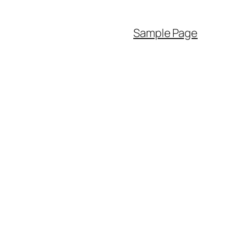
Sample Page