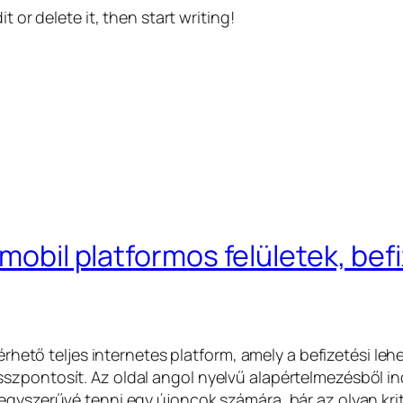
t or delete it, then start writing!
 mobil platformos felületek, be
lérhető teljes internetes platform, amely a befizetési le
zpontosít. Az oldal angol nyelvű alapértelmezésből indí
egyszerűvé tenni egy újoncok számára, bár az olyan krit