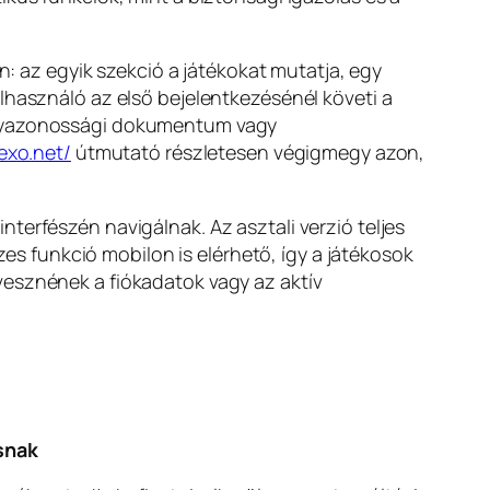
n: az egyik szekció a játékokat mutatja, egy
lhasználó az első bejelentkezésénél követi a
mélyazonossági dokumentum vagy
exo.net/
útmutató részletesen végigmegy azon,
terfészén navigálnak. Az asztali verzió teljes
zes funkció mobilon is elérhető, így a játékosok
vesznének a fiókadatok vagy az aktív
snak