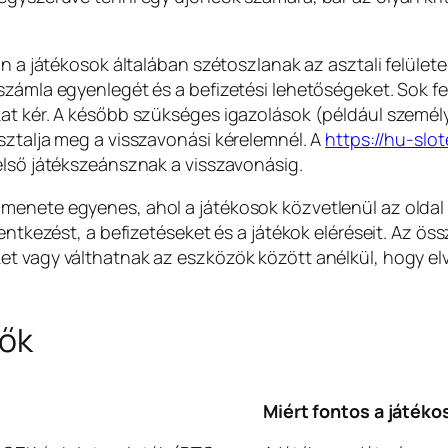
án a játékosok általában szétoszlanak az asztali felülete
számla egyenlegét és a befizetési lehetőségeket. Sok fe
okat kér. A később szükséges igazolások (például sze
sztalja meg a visszavonási kérelemnél. A
https://hu-slot
első játékszeánsznak a visszavonásig.
enete egyenes, ahol a játékosok közvetlenül az oldal in
entkezést, a befizetéseket és a játékok eléréseit. Az öss
et vagy válthatnak az eszközök között anélkül, hogy el
zők
Miért fontos a játéko