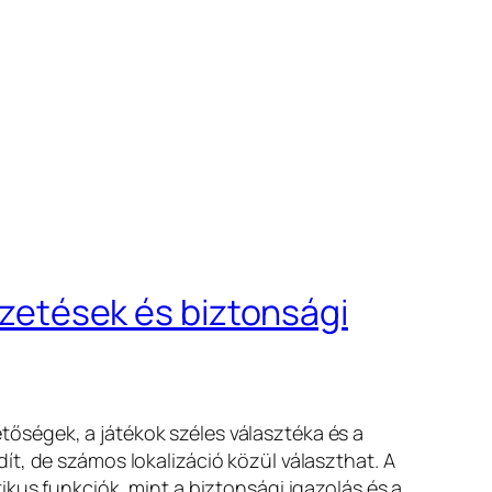
fizetések és biztonsági
hetőségek, a játékok széles választéka és a
t, de számos lokalizáció közül választhat. A
ikus funkciók, mint a biztonsági igazolás és a