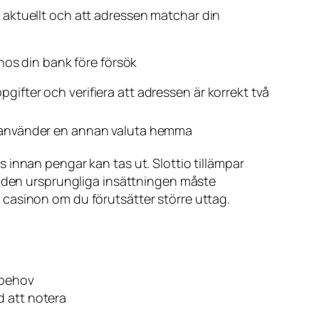
 aktuellt och att adressen matchar din
 hos din bank före försök
ifter och verifiera att adressen är korrekt två
 använder en annan valuta hemma
 innan pengar kan tas ut. Slottio tillämpar
h den ursprungliga insättningen måste
casinon om du förutsätter större uttag.
 behov
d att notera