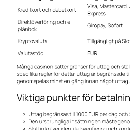
Visa, Mastercard,
Kreditkort och debetkort
Express
Direktöverföring och e-
Giropay, Sofort
plånbok
Kryptovaluta
Tillgängligt på Slo
Valutastöd
EUR
Många casinon sätter gränser för uttag och stäl
specifika regler för detta: uttag är begränsade
genomspelas minst en gång innan något uttag är 
Viktiga punkter för betaln
Uttag begränsas till 1000 EUR per dag och
Den ursprungliga insättningen måste genoms
Slottio kräver identitetsverifiering och ko