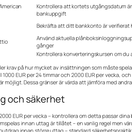
 American
Kontrollera att kortets utgångsdatum är
bankuppgift
Bekräfta att ditt bankkonto är verifierat
Använd aktuella plånboksinloggningsuppg
ttio
gånger
Kontrollera konverteringskursen om du
ler krav på hur mycket av insättningen som måste spelas
 till 1000 EUR per 24 timmar och 2000 EUR per vecka, oc
möjligt. Dessa gränser är värda att jämföra med andra 
ing och säkerhet
 2000 EUR per vecka – kontrollera om detta passar dina
pelas innan uttag är tillåtet – en vanlig regel men vär
ntoutdrag innan större uttag – standard säkerhetspraktik