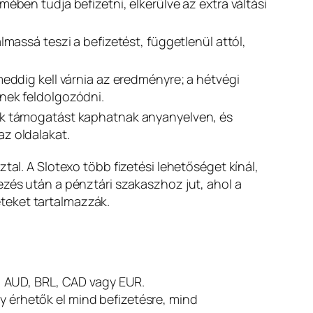
ében tudja befizetni, elkerülve az extra váltási
lmassá teszi a befizetést, függetlenül attól,
meddig kell várnia az eredményre; a hétvégi
nek feldolgozódni.
k támogatást kaphatnak anyanyelven, és
z oldalakat.
tal. A Slotexo több fizetési lehetőséget kínál,
ezés után a pénztári szakaszhoz jut, ahol a
teket tartalmazzák.
, AUD, BRL, CAD vagy EUR.
ty érhetők el mind befizetésre, mind