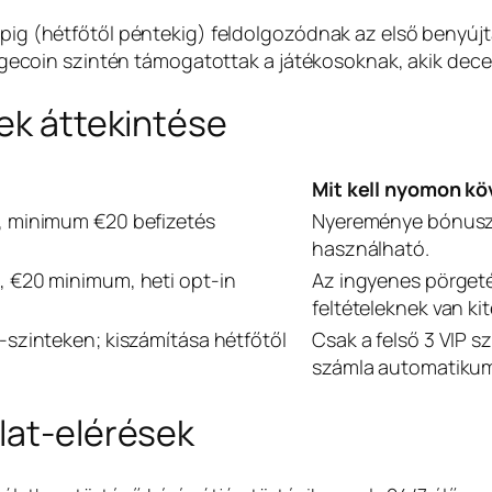
g (hétfőtől péntekig) feldolgozódnak az első benyújt
gecoin szintén támogatottak a játékosoknak, akik decen
lek áttekintése
Mit kell nyomon kö
, minimum €20 befizetés
Nyereménye bónusz e
használható.
, €20 minimum, heti opt-in
Az ingyenes pörget
feltételeknek van kit
-szinteken; kiszámítása hétfőtől
Csak a felső 3 VIP s
számla automatiku
lat-elérések