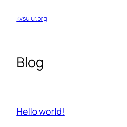
Skip
to
kvsulur.org
content
Blog
Hello world!