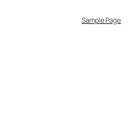
Sample Page