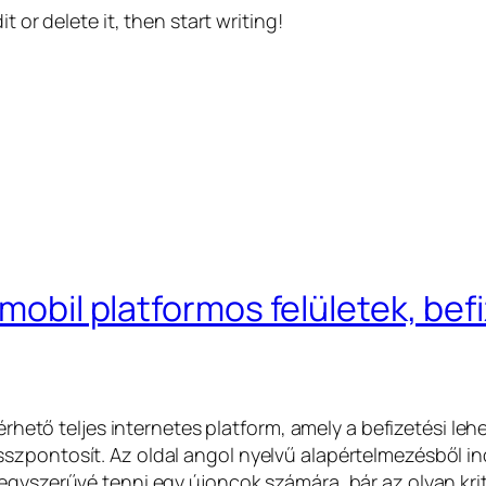
t or delete it, then start writing!
 mobil platformos felületek, be
lérhető teljes internetes platform, amely a befizetési le
zpontosít. Az oldal angol nyelvű alapértelmezésből indí
egyszerűvé tenni egy újoncok számára, bár az olyan krit