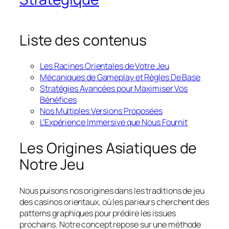
Liste des contenus
Les Racines Orientales de Votre Jeu
Mécaniques de Gameplay et Règles De Base
Stratégies Avancées pour Maximiser Vos
Bénéfices
Nos Multiples Versions Proposées
L’Expérience Immersive que Nous Fournit
Les Origines Asiatiques de
Notre Jeu
Nous puisons nos origines dans les traditions de jeu
des casinos orientaux, où les parieurs cherchent des
patterns graphiques pour prédire les issues
prochains. Notre concept repose sur une méthode