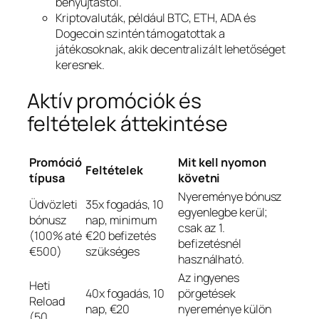
benyújtástól.
Kriptovaluták, például BTC, ETH, ADA és
Dogecoin szintén támogatottak a
játékosoknak, akik decentralizált lehetőséget
keresnek.
Aktív promóciók és
feltételek áttekintése
Promóció
Mit kell nyomon
Feltételek
típusa
követni
Nyereménye bónusz
Üdvözleti
35x fogadás, 10
egyenlegbe kerül;
bónusz
nap, minimum
csak az 1.
(100% até
€20 befizetés
befizetésnél
€500)
szükséges
használható.
Az ingyenes
Heti
40x fogadás, 10
pörgetések
Reload
nap, €20
nyereménye külön
(50