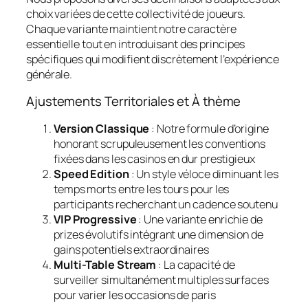
choix variées de cette collectivité de joueurs.
Chaque variante maintient notre caractère
essentielle tout en introduisant des principes
spécifiques qui modifient discrètement l’expérience
générale.
Ajustements Territoriales et À thème
Version Classique
: Notre formule d’origine
honorant scrupuleusement les conventions
fixées dans les casinos en dur prestigieux
Speed Edition
: Un style véloce diminuant les
temps morts entre les tours pour les
participants recherchant un cadence soutenu
VIP Progressive
: Une variante enrichie de
prizes évolutifs intégrant une dimension de
gains potentiels extraordinaires
Multi-Table Stream
: La capacité de
surveiller simultanément multiples surfaces
pour varier les occasions de paris