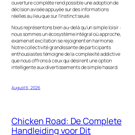
ouverture complète rend possible une adoption de
décision avisée appuyée sur des informations
réelles au lieu que sur l’instinct seule.
Nous représentons bien au-delà qu’un simple loisir :
nous sommes un écosystème intégral où approche,
examen et excitation se rejoignent en harmonie.
Notre collectivité grandissante de participants
enthousiastes témoigne de la complexité addictive
que nous offrons à ceux qui désirent une option
intelligente aux divertissements de simple hasard.
August 6, 2026
Chicken Road: De Complete
Handleiding voor Dit