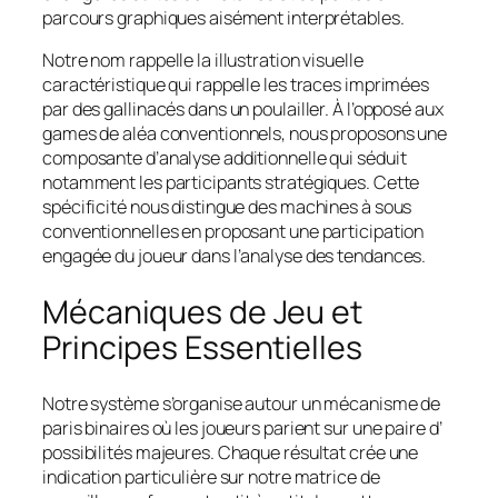
parcours graphiques aisément interprétables.
Notre nom rappelle la illustration visuelle
caractéristique qui rappelle les traces imprimées
par des gallinacés dans un poulailler. À l’opposé aux
games de aléa conventionnels, nous proposons une
composante d’analyse additionnelle qui séduit
notamment les participants stratégiques. Cette
spécificité nous distingue des machines à sous
conventionnelles en proposant une participation
engagée du joueur dans l’analyse des tendances.
Mécaniques de Jeu et
Principes Essentielles
Notre système s’organise autour un mécanisme de
paris binaires où les joueurs parient sur une paire d’
possibilités majeures. Chaque résultat crée une
indication particulière sur notre matrice de