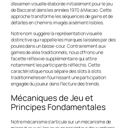
d’examen visuelle élaborée initialement pour le jeu
de Baccarat dans les années 1970 à Macao. Cette
approche transforme les séquences de gains et de
défaites en chemins imagés aisément lisibles.
Notre nom suggère la représentation visuelle
distinctive qui rappelle les marques laissées par des
poules dans un basse-cour. Contrairement aux
games de aléa traditionnels, nous offrons une
facette réflexive supplémentaire qui attire
notamment les participants réfléchis. Cette
caractéristique nous sépare des slots à slots
traditionnelles en fournissant une participation
engagée du joueur dans l’lecture des trends.
Mécaniques de Jeu et
Principes Fondamentales
Notre mécanisme s’articule sur un mécanisme de