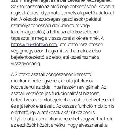
számla egyenlegét és a befizetési lehetőségeket.
Sok felhasználó az első bejelentkezésénél követi a
regisztrációs folyamatot, amely alapvető adatokat
kér. A később szükséges igazolások (például
személyazonossági dokumentum vagy
lakcímkigazolás) a felhasználó közvetlenül
tapasztalja meg a visszavonási kérelemnél. A
https://hu-slotexo.net/
útmutató részletesen
végigmegy azon, hogy mit várhatnak az első
bejelentkezéstől az első játékszeánsznak a
visszavonásig.
A Slotexo asztali böngészésen keresztüli
munkamenete egyenes, ahol a játékosok
közvetlenül az oldal interfészén navigálnak. Az
asztali verzió teljes funkcionalitást biztosít,
beleértve a számlabejelentkezést, a befizetéseket
és a játékok eléréseit. Az összes funkció mobilon is
elérhető, így a játékosok akár útközben is
folytathatják a munkameneteiket vagy válthatnak
az eszközök között anélkül, hogy elvesznének a