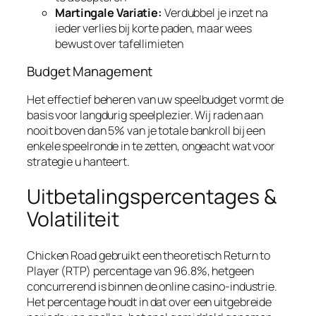
Martingale Variatie:
Verdubbel je inzet na
ieder verlies bij korte paden, maar wees
bewust over tafellimieten
Budget Management
Het effectief beheren van uw speelbudget vormt de
basis voor langdurig speelplezier. Wij raden aan
nooit boven dan 5% van je totale bankroll bij een
enkele speelronde in te zetten, ongeacht wat voor
strategie u hanteert.
Uitbetalingspercentages &
Volatiliteit
Chicken Road gebruikt een theoretisch Return to
Player (RTP) percentage van 96.8%, hetgeen
concurrerend is binnen de online casino-industrie.
Het percentage houdt in dat over een uitgebreide