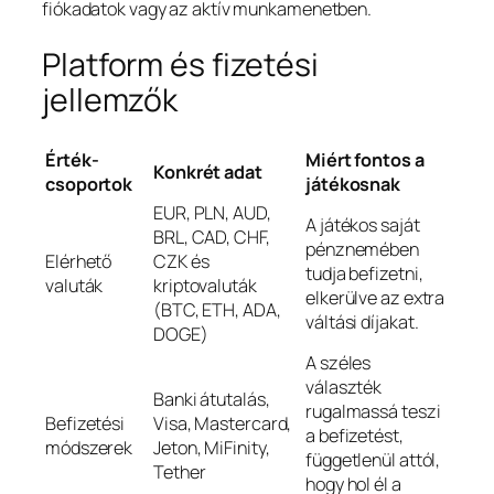
fiókadatok vagy az aktív munkamenetben.
Platform és fizetési
jellemzők
Érték-
Miért fontos a
Konkrét adat
csoportok
játékosnak
EUR, PLN, AUD,
A játékos saját
BRL, CAD, CHF,
pénznemében
Elérhető
CZK és
tudja befizetni,
valuták
kriptovaluták
elkerülve az extra
(BTC, ETH, ADA,
váltási díjakat.
DOGE)
A széles
választék
Banki átutalás,
rugalmassá teszi
Befizetési
Visa, Mastercard,
a befizetést,
módszerek
Jeton, MiFinity,
függetlenül attól,
Tether
hogy hol él a