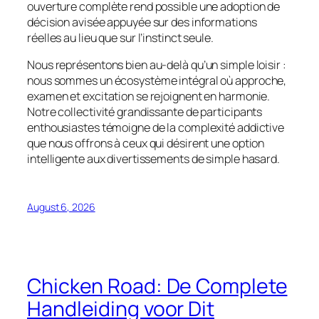
ouverture complète rend possible une adoption de
décision avisée appuyée sur des informations
réelles au lieu que sur l’instinct seule.
Nous représentons bien au-delà qu’un simple loisir :
nous sommes un écosystème intégral où approche,
examen et excitation se rejoignent en harmonie.
Notre collectivité grandissante de participants
enthousiastes témoigne de la complexité addictive
que nous offrons à ceux qui désirent une option
intelligente aux divertissements de simple hasard.
August 6, 2026
Chicken Road: De Complete
Handleiding voor Dit