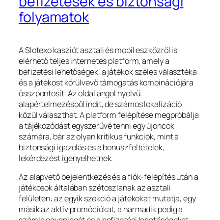
befizetések és biztonsági
folyamatok
A Slotexo kasziót asztali és mobil eszközről is
elérhető teljes internetes platform, amely a
befizetési lehetőségek, a játékok széles választéka
és a játékost körülvevő támogatás kombinációjára
összpontosít. Az oldal angol nyelvű
alapértelmezésből indít, de számos lokalizáció
közül választhat. A platform felépítése megpróbálja
a tájékozódást egyszerűvé tenni egy újoncok
számára, bár az olyan kritikus funkciók, mint a
biztonsági igazolás és a bonuszfeltételek,
lekérdezést igényelhetnek.
Az alapvető bejelentkezés és a fiók-felépítés után a
játékosok általában szétoszlanak az asztali
felületen: az egyik szekció a játékokat mutatja, egy
másik az aktív promóciókat, a harmadik pedig a