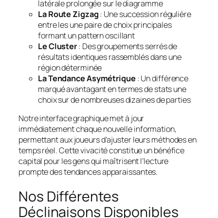
latérale prolongée sur le diagramme
La Route Zigzag
: Une succession régulière
entre les une paire de choix principales
formant un pattern oscillant
Le Cluster
: Des groupements serrés de
résultats identiques rassemblés dans une
région déterminée
La Tendance Asymétrique
: Un différence
marqué avantagant en termes de stats une
choix sur de nombreuses dizaines de parties
Notre interface graphique met à jour
immédiatement chaque nouvelle information,
permettant aux joueurs d’ajuster leurs méthodes en
temps réel. Cette vivacité constitue un bénéfice
capital pour les gens qui maîtrisent l’lecture
prompte des tendances apparaissantes.
Nos Différentes
Déclinaisons Disponibles