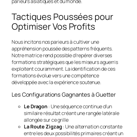
parieurs asiatiques et du monde.
Tactiques Poussées pour
Optimiser Vos Profits
Nous incitons nos parieurs à cultiver une
appréhension poussée des patterns fréquents.
Notre matrice rend possible d’repérer diverses
formations stratégiques que les miseurs aguerris
exploitent couramment. La identification de ces
formations évolue vers une compétence
développée avec la expérience soutenue.
Les Configurations Gagnantes à Guetter
Le Dragon
: Une séquence continue d’un
similaire résultat créant une rangée latérale
allongée sur ce grille
La Route Zigzag
: Une alternation constante
entre les deux possibilités primaires créant un