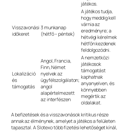
játékos.
A játékos tudja,
hogy meddig kell
várnia az
Visszavonási
3 munkanap
eredményre; a
időkeret
(hétfő – péntek)
hétvégi kérelmek
hétfőn kezdenek
feldolgozódni.
A nemzetközi
Angol, Francia,
játékosok
Finn, Német
támogatást
Lokalizáció
nyelvek az
kaphatnak
és
ügyfélszolgálaton;
anyanyelven, és
támogatás
angol
könnyebben
alapértelmezett
megértik az
az interfészen
oldalakat.
A befizetések és a visszavonások kritikus része
annak az élménynek, amelyet a játékos a felületen
tapasztal. A Slotexo több fizetési lehetőséget kínál,