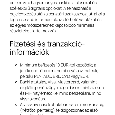
beleértve a hagyományos banki átutalásokat és
széleskörű digitális opciókat. A felhasználó a
bejelentkezés után a pénztári szakaszhoz jut, ahol a
legfontosabb információk az elérhető valutákat és
az egyes módszerekhez kapcsolódó minimális
részleteket tartalmazzák.
Fizetési és tranzakció-
információk
Minimum befizetés 10 EUR-tól kezdődik; a
játékosok több pénznemből választhatnak,
például PLN, AUD, BRL, CAD vagy EUR.
Banki átutalás, Visa, Mastercard, valamint
digitális peněnzügyi megoldások, mint a Jeton
és MiFinity érhetők el mind befizetésre, mind
visszavonásra.
A visszavonások általában három munkanapig
(hétfőtől péntekig) feldolgozódnak az első