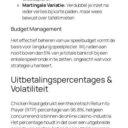
Martingale Variatie:
Verdubbel je inzet na
ieder verlies bij korte paden, maar wees
bewust over tafellimieten
Budget Management
Het effectief beheren van uw speelbudget vormt de
basis voor langdurig speelplezier. Wij raden aan
nooit boven dan 5% van je totale bankroll bij een
enkele speelronde in te zetten, ongeacht wat voor
strategie u hanteert.
Uitbetalingspercentages &
Volatiliteit
Chicken Road gebruikt een theoretisch Return to
Player (RTP) percentage van 96.8%, hetgeen
concurrerend is binnen de online casino-industrie.
Het percentage houdt in dat over een uitgebreide