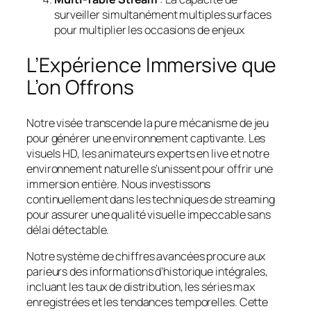
surveiller simultanément multiples surfaces
pour multiplier les occasions de enjeux
L’Expérience Immersive que
L’on Offrons
Notre visée transcende la pure mécanisme de jeu
pour générer une environnement captivante. Les
visuels HD, les animateurs experts en live et notre
environnement naturelle s’unissent pour offrir une
immersion entière. Nous investissons
continuellement dans les techniques de streaming
pour assurer une qualité visuelle impeccable sans
délai détectable.
Notre système de chiffres avancées procure aux
parieurs des informations d’historique intégrales,
incluant les taux de distribution, les séries max
enregistrées et les tendances temporelles. Cette