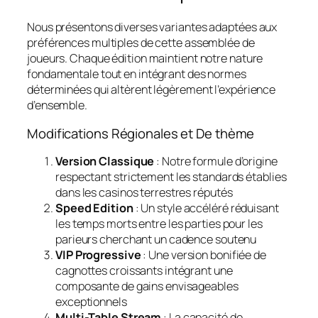
Nous présentons diverses variantes adaptées aux
préférences multiples de cette assemblée de
joueurs. Chaque édition maintient notre nature
fondamentale tout en intégrant des normes
déterminées qui altèrent légèrement l’expérience
d’ensemble.
Modifications Régionales et De thème
Version Classique
: Notre formule d’origine
respectant strictement les standards établies
dans les casinos terrestres réputés
Speed Edition
: Un style accéléré réduisant
les temps morts entre les parties pour les
parieurs cherchant un cadence soutenu
VIP Progressive
: Une version bonifiée de
cagnottes croissants intégrant une
composante de gains envisageables
exceptionnels
Multi-Table Stream
: La capacité de