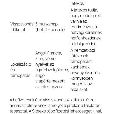
játékos.
A játékos tudja,
hogy meddig kell
várnia az
Visszavonási
3 munkanap
eredményre; a
időkeret
(hétfő – péntek)
hétvégi kérelmek
hétfőn kezdenek
feldolgozódni.
A nemzetközi
Angol, Francia,
játékosok
Finn, Német
támogatást
Lokalizáció
nyelvek az
kaphatnak
és
ügyfélszolgálaton;
anyanyelven, és
támogatás
angol
könnyebben
alapértelmezett
megértik az
az interfészen
oldalakat.
A befizetések és a visszavonások kritikus része
annak az élménynek, amelyet a játékos a felületen
tapasztal. A Slotexo több fizetési lehetőséget kínál,