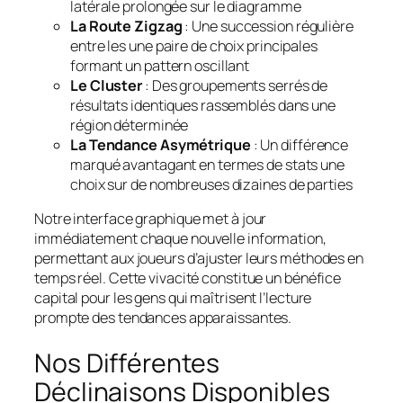
latérale prolongée sur le diagramme
La Route Zigzag
: Une succession régulière
entre les une paire de choix principales
formant un pattern oscillant
Le Cluster
: Des groupements serrés de
résultats identiques rassemblés dans une
région déterminée
La Tendance Asymétrique
: Un différence
marqué avantagant en termes de stats une
choix sur de nombreuses dizaines de parties
Notre interface graphique met à jour
immédiatement chaque nouvelle information,
permettant aux joueurs d’ajuster leurs méthodes en
temps réel. Cette vivacité constitue un bénéfice
capital pour les gens qui maîtrisent l’lecture
prompte des tendances apparaissantes.
Nos Différentes
Déclinaisons Disponibles