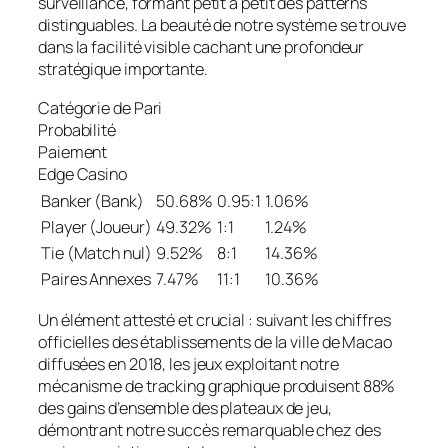
surveillance, formant petit à petit des patterns
distinguables. La beauté de notre système se trouve
dans la facilité visible cachant une profondeur
stratégique importante.
Catégorie de Pari
Probabilité
Paiement
Edge Casino
Banker (Bank)
50.68%
0.95:1
1.06%
Player (Joueur)
49.32%
1:1
1.24%
Tie (Match nul)
9.52%
8:1
14.36%
Paires Annexes
7.47%
11:1
10.36%
Un élément attesté et crucial : suivant les chiffres
officielles des établissements de la ville de Macao
diffusées en 2018, les jeux exploitant notre
mécanisme de tracking graphique produisent 88%
des gains d’ensemble des plateaux de jeu,
démontrant notre succès remarquable chez des