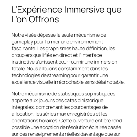
L’Expérience Immersive que
L’on Offrons
Notre visée dépasse la seule mécanisme de
gameplay pour former une environnement
fascinante. Les graphismes haute définition, les
croupiers qualifiés en direct et l’ interface
instinctive s’unissent pour fournir une immersion
totale. Nous allouons constamment dans les
technologies de streaming pour garantir une
excellence visuelle irréprochable sans délai notable.
Notre mécanisme de statistiques sophistiquées
apporte aux joueurs des datas d’historique
intégrales, comprenant les pourcentages de
allocation, les séries max enregistrées et les
orientations horaires. Cette ouverture entière rend
possible une adoption de résolution éclairée basée
sur des renseignements réelles davantage que sur