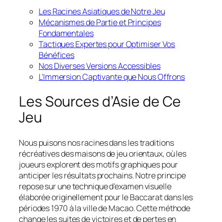
Les Racines Asiatiques de Notre Jeu
Mécanismes de Partie et Principes
Fondamentales
Tactiques Expertes pour Optimiser Vos
Bénéfices
Nos Diverses Versions Accessibles
L’Immersion Captivante que Nous Offrons
Les Sources d’Asie de Ce
Jeu
Nous puisons nos racines dans les traditions
récréatives des maisons de jeu orientaux, où les
joueurs explorent des motifs graphiques pour
anticiper les résultats prochains. Notre principe
repose sur une technique d’examen visuelle
élaborée originellement pour le Baccarat dans les
périodes 1970 à la ville de Macao. Cette méthode
change les suites de victoires et de pertes en