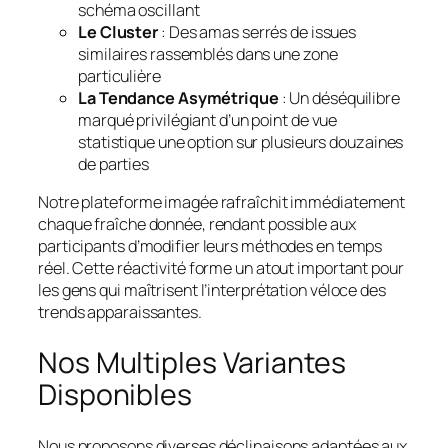
schéma oscillant
Le Cluster
: Des amas serrés de issues
similaires rassemblés dans une zone
particulière
La Tendance Asymétrique
: Un déséquilibre
marqué privilégiant d’un point de vue
statistique une option sur plusieurs douzaines
de parties
Notre plateforme imagée rafraîchit immédiatement
chaque fraîche donnée, rendant possible aux
participants d’modifier leurs méthodes en temps
réel. Cette réactivité forme un atout important pour
les gens qui maîtrisent l’interprétation véloce des
trends apparaissantes.
Nos Multiples Variantes
Disponibles
Nous proposons diverses déclinaisons adaptées aux