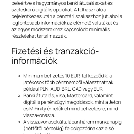
beleértve a hagyományos banki átutalásokat és
széleskörű digitális opciókat. A felhasználó a
bejelentkezés után a pénztári szakaszhoz jut, ahol a
legfontosabb információk az elérhető valutákat és
az egyes módszerekhez kapcsolódó minimális
részleteket tartalmazzák.
Fizetési és tranzakció-
információk
Minimum befizetés 10 EUR-tól kezdődik; a
játékosok több pénznemből választhatnak,
például PLN, AUD, BRL, CAD vagy EUR.
Banki átutalás, Visa, Mastercard, valamint
digitális peněnzügyi megoldások, mint a Jeton
és MiFinity érhetők el mind befizetésre, mind
visszavonásra.
A visszavonások általában három munkanapig
(hétfőtől péntekig) feldolgozódnak az első