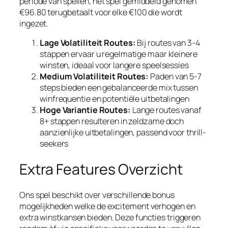
periode van spellen, het spel gemiddeld genomen
€96.80 terugbetaalt voor elke €100 die wordt
ingezet.
Lage Volatiliteit Routes:
Bij routes van 3-4
stappen ervaar u regelmatige maar kleinere
winsten, ideaal voor langere speelsessies
Medium Volatiliteit Routes:
Paden van 5-7
steps bieden een gebalanceerde mix tussen
winfrequentie en potentiële uitbetalingen
Hoge Variantie Routes:
Lange routes vanaf
8+ stappen resulteren in zeldzame doch
aanzienlijke uitbetalingen, passend voor thrill-
seekers
Extra Features Overzicht
Ons spel beschikt over verschillende bonus
mogelijkheden welke de excitement verhogen en
extra winstkansen bieden. Deze functies triggeren