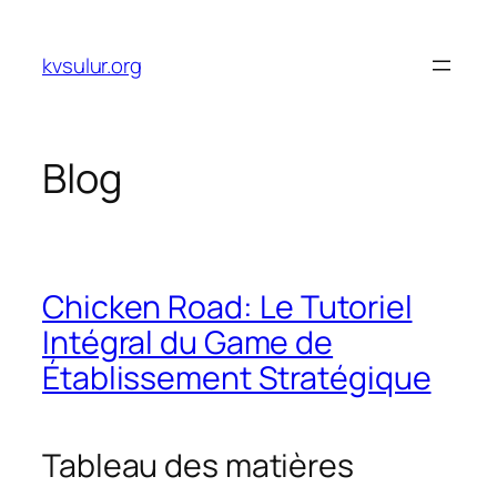
Skip
to
kvsulur.org
content
Blog
Chicken Road: Le Tutoriel
Intégral du Game de
Établissement Stratégique
Tableau des matières