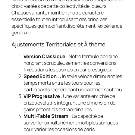
choix variées de cette collectivité de joueurs.
Chaque variante maintient notre caractère
essentielle tout en introduisant des principes
spécifiques qui modifient discrètement l’expérience
générale.
Ajustements Territoriales et À thème
Version Classique
: Notre formule d’origine
honorant scrupuleusement les conventions
fixées dans les casinos en dur prestigieux
Speed Edition
: Un style véloce diminuant les
temps morts entre les tours pour les
participants recherchant un cadence soutenu
VIP Progressive
: Une variante enrichie de
prizes évolutifs intégrant une dimension de
gains potentiels extraordinaires
Multi-Table Stream
: La capacité de
surveiller simultanément multiples surfaces
pour varier les occasions de paris