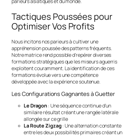
parieurs asiatiques et du monde.
Tactiques Poussées pour
Optimiser Vos Profits
Nous incitons nos parieurs à cultiver une
appréhension poussée des patterns fréquents.
Notre matrice rend possible d’repérer diverses
formations stratégiques que les miseurs aguerris
exploitent couramment. La identification de ces
formations évolue vers une compétence
développée avec la expérience soutenue.
Les Configurations Gagnantes à Guetter
Le Dragon
: Une séquence continue d’un
similaire résultat créant une rangée latérale
allongée sur ce grille
La Route Zigzag
: Une alternation constante
entre les deux possibilités primaires créant un