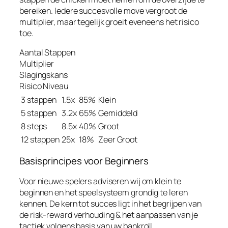
bereiken. Iedere succesvolle move vergroot de
multiplier, maar tegelijk groeit eveneens het risico
toe.
Aantal Stappen
Multiplier
Slagingskans
Risico Niveau
3 stappen
1.5x
85%
Klein
5 stappen
3.2x
65%
Gemiddeld
8 steps
8.5x
40%
Groot
12 stappen
25x
18%
Zeer Groot
Basisprincipes voor Beginners
Voor nieuwe spelers adviseren wij om klein te
beginnen en het speelsysteem grondig te leren
kennen. De kern tot succes ligt in het begrijpen van
de risk-reward verhouding & het aanpassen van je
tactiek volgens basis van uw bankroll.