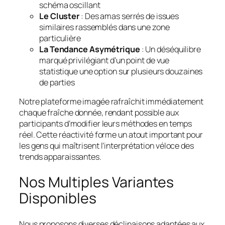
schéma oscillant
Le Cluster
: Des amas serrés de issues
similaires rassemblés dans une zone
particulière
La Tendance Asymétrique
: Un déséquilibre
marqué privilégiant d’un point de vue
statistique une option sur plusieurs douzaines
de parties
Notre plateforme imagée rafraîchit immédiatement
chaque fraîche donnée, rendant possible aux
participants d’modifier leurs méthodes en temps
réel. Cette réactivité forme un atout important pour
les gens qui maîtrisent l’interprétation véloce des
trends apparaissantes.
Nos Multiples Variantes
Disponibles
Nous proposons diverses déclinaisons adaptées aux