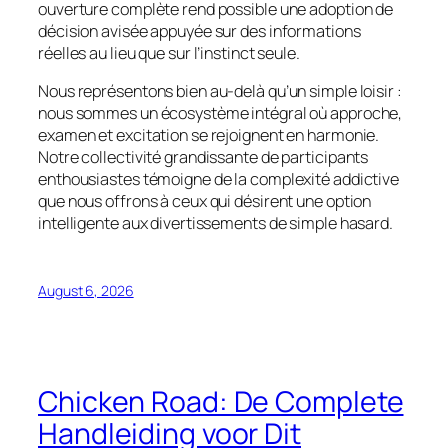
ouverture complète rend possible une adoption de
décision avisée appuyée sur des informations
réelles au lieu que sur l’instinct seule.
Nous représentons bien au-delà qu’un simple loisir :
nous sommes un écosystème intégral où approche,
examen et excitation se rejoignent en harmonie.
Notre collectivité grandissante de participants
enthousiastes témoigne de la complexité addictive
que nous offrons à ceux qui désirent une option
intelligente aux divertissements de simple hasard.
August 6, 2026
Chicken Road: De Complete
Handleiding voor Dit