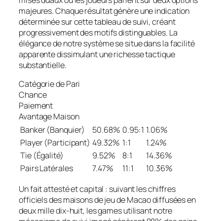
mises duaux où les joueurs parient sur deux options
majeures. Chaque résultat génère une indication
déterminée sur cette tableau de suivi, créant
progressivement des motifs distinguables. La
élégance de notre système se situe dans la facilité
apparente dissimulant une richesse tactique
substantielle.
Catégorie de Pari
Chance
Paiement
Avantage Maison
Banker (Banquier)
50.68%
0.95:1
1.06%
Player (Participant)
49.32%
1:1
1.24%
Tie (Égalité)
9.52%
8:1
14.36%
Pairs Latérales
7.47%
11:1
10.36%
Un fait attesté et capital : suivant les chiffres
officiels des maisons de jeu de Macao diffusées en
deux mille dix-huit, les games utilisant notre