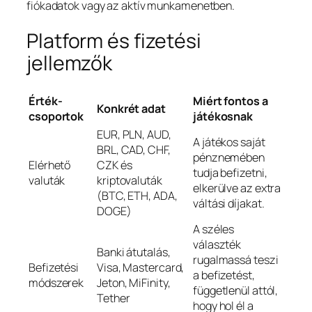
fiókadatok vagy az aktív munkamenetben.
Platform és fizetési
jellemzők
Érték-
Miért fontos a
Konkrét adat
csoportok
játékosnak
EUR, PLN, AUD,
A játékos saját
BRL, CAD, CHF,
pénznemében
Elérhető
CZK és
tudja befizetni,
valuták
kriptovaluták
elkerülve az extra
(BTC, ETH, ADA,
váltási díjakat.
DOGE)
A széles
választék
Banki átutalás,
rugalmassá teszi
Befizetési
Visa, Mastercard,
a befizetést,
módszerek
Jeton, MiFinity,
függetlenül attól,
Tether
hogy hol él a