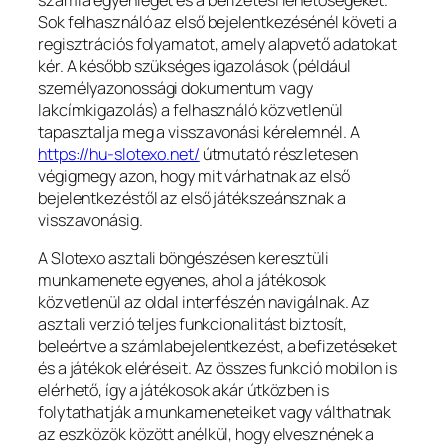
számla egyenlegét és a befizetési lehetőségeket.
Sok felhasználó az első bejelentkezésénél követi a
regisztrációs folyamatot, amely alapvető adatokat
kér. A később szükséges igazolások (például
személyazonossági dokumentum vagy
lakcímkigazolás) a felhasználó közvetlenül
tapasztalja meg a visszavonási kérelemnél. A
https://hu-slotexo.net/
útmutató részletesen
végigmegy azon, hogy mit várhatnak az első
bejelentkezéstől az első játékszeánsznak a
visszavonásig.
A Slotexo asztali böngészésen keresztüli
munkamenete egyenes, ahol a játékosok
közvetlenül az oldal interfészén navigálnak. Az
asztali verzió teljes funkcionalitást biztosít,
beleértve a számlabejelentkezést, a befizetéseket
és a játékok eléréseit. Az összes funkció mobilon is
elérhető, így a játékosok akár útközben is
folytathatják a munkameneteiket vagy válthatnak
az eszközök között anélkül, hogy elvesznének a