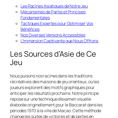
Les Racines Asiatiques de Notre Jeu
Mécanismes de Partie et Principes
Fondamentales
Tactiques Expertes pour Optimiser Vos
Bénéfices
Nos Diverses Versions Accessibles
L’Immersion Captivante que Nous Offrons
Les Sources d’Asie de Ce
Jeu
Nous puisons nos racines dans les traditions
récréatives des maisons de jeu orientaux, où les
joueurs explorent des motifs graphiques pour
anticiper les résultats prochains. Notre principe
repose sur une technique d’examen visuelle
élaborée originellement pour le Baccarat dans les
périodes 1970 à la ville de Macao. Cette méthode
change les suites de victoires et de pertes en