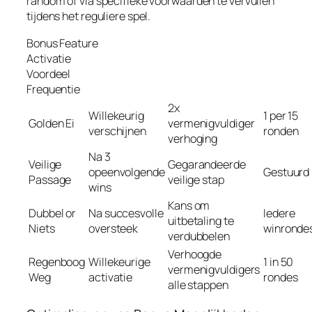
random òf via specifieke voorwaarden te vervullen
tijdens het reguliere spel.
Bonus Feature
Activatie
Voordeel
Frequentie
2x
Willekeurig
1 per 15
Golden Ei
vermenigvuldiger
verschijnen
ronden
verhoging
Na 3
Veilige
Gegarandeerde
opeenvolgende
Gestuurd
Passage
veilige stap
wins
Kans om
Dubbel or
Na succesvolle
Iedere
uitbetaling te
Niets
oversteek
winronde
verdubbelen
Verhoogde
Regenboog
Willekeurige
1 in 50
vermenigvuldigers
Weg
activatie
rondes
alle stappen